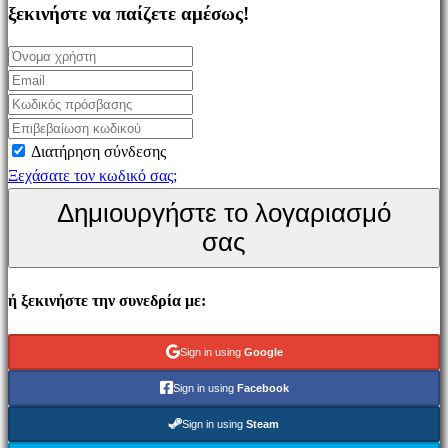
Simulation
ξεκινήστε να παίζετε αμέσως!
games
Puzzle
games
Fighting
games
Διατήρηση σύνδεσης
Παρουσιάσεις
Ξεχάσατε τον κωδικό σας;
Δημιουργήστε το λογαριασμό
Κοινότητα
σας
Gameplays
ή ξεκινήστε την συνεδρία με:
Εκδηλώσεις
εντός
παιχνιδιού
Sign in using
Google
Νέα
Sign in using
Facebook
Μέσα
Μαζικής
Sign in using
Steam