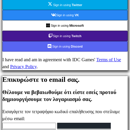
Ενημέρωσης
Sign in using
Twitter
Οδηγοί
Φόρουμ
Sign in using
VK
IDC
Sign in using
Microsoft
Plays
IDC
Sign in using
Twitch
Gifts
Sign in using
Discord
Υποστήριξη
FAQ
I have read and am in agreement with IDC Games'
Terms of Use
and
Privacy Policy
.
Λογαριασμός
Επικυρώστε το email σας.
Θέλουμε να βεβαιωθούμε ότι είστε εσείς προτού
Εγγραφείτε
δημιουργήσουμε τον λογαριασμό σας.
Σύνδεση
Ξεχάσατε
Εισαγάγετε τον τετραψήφιο κωδικό επαλήθευσης που στείλαμε
τον
μέσω email:
κωδικό
σας;