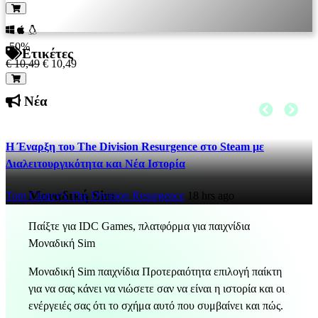
-50%
Ετικέτες
€ 10,49
€ 10,49
Νέα
Η Έναρξη του The Division Resurgence στο Steam με
Διαλειτουργικότητα και Νέα Ιστορία
Μοναδική Sim
Tom Clancy's The Division Resurgence
18 hrs ago
Παίξτε για IDC Games, πλατφόρμα για παιχνίδια
Μοναδική Sim
Μοναδική Sim παιχνίδια Προτεραιότητα επιλογή παίκτη
για να σας κάνει να νιώσετε σαν να είναι η ιστορία και οι
ενέργειές σας ότι το σχήμα αυτό που συμβαίνει και πώς.