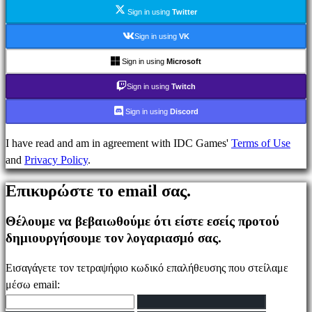
Ενημέρωσης
Sign in using
Twitter
Οδηγοί
Φόρουμ
Sign in using
VK
IDC
Sign in using
Microsoft
Plays
IDC
Sign in using
Twitch
Gifts
Sign in using
Discord
Υποστήριξη
FAQ
I have read and am in agreement with IDC Games'
Terms of Use
and
Privacy Policy
.
Λογαριασμός
Επικυρώστε το email σας.
Θέλουμε να βεβαιωθούμε ότι είστε εσείς προτού
Εγγραφείτε
δημιουργήσουμε τον λογαριασμό σας.
Σύνδεση
Ξεχάσατε
Εισαγάγετε τον τετραψήφιο κωδικό επαλήθευσης που στείλαμε
τον
μέσω email:
κωδικό
σας;