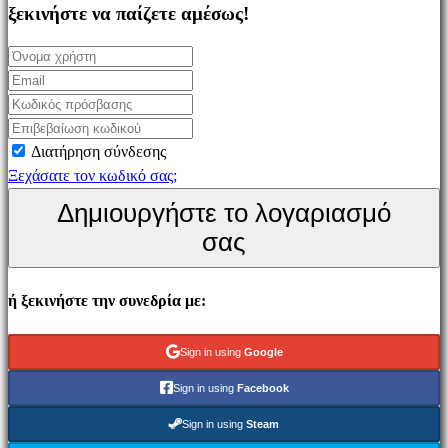
Simulation
ξεκινήστε να παίζετε αμέσως!
games
Puzzle
games
Fighting
games
Διατήρηση σύνδεσης
Παρουσιάσεις
Ξεχάσατε τον κωδικό σας;
Δημιουργήστε το λογαριασμό
Κοινότητα
σας
Gameplays
ή ξεκινήστε την συνεδρία με:
Εκδηλώσεις
εντός
παιχνιδιού
Sign in using
Google
Νέα
Sign in using
Facebook
Μέσα
Μαζικής
Sign in using
Steam