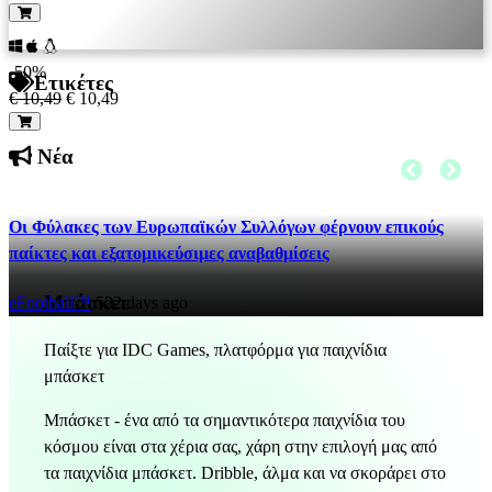
-50%
Ετικέτες
€ 10,49
€ 10,49
Νέα
Οι Φύλακες των Ευρωπαϊκών Συλλόγων φέρνουν επικούς
παίκτες και εξατομικεύσιμες αναβαθμίσεις
Μπάσκετ
eFootball™
522 days ago
Παίξτε για IDC Games, πλατφόρμα για παιχνίδια
μπάσκετ
Μπάσκετ - ένα από τα σημαντικότερα παιχνίδια του
κόσμου είναι στα χέρια σας, χάρη στην επιλογή μας από
τα παιχνίδια μπάσκετ. Dribble, άλμα και να σκοράρει στο