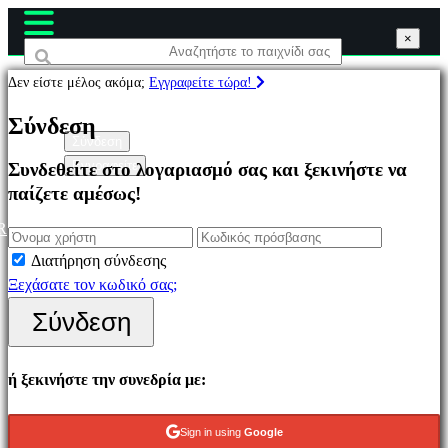
×
×
×
Δεν είστε μέλος ακόμα;
Εγγραφείτε τώρα!
Παιχνίδια
Σύνδεση
Σύνδεση
Εγγραφείτε
Συνδεθείτε στο λογαριασμό σας και ξεκινήστε να
Επιλεγμένο
παίζετε αμέσως!
Νέα
παιχνίδια
R
Παιχνίδια
Διατήρηση σύνδεσης
να
Ξεχάσατε τον κωδικό σας;
παίξετε
Σύνδεση
δωρεάν
Κατηγορίες
ή ξεκινήστε την συνεδρία με:
Παιχνίδια
Sign in using
Google