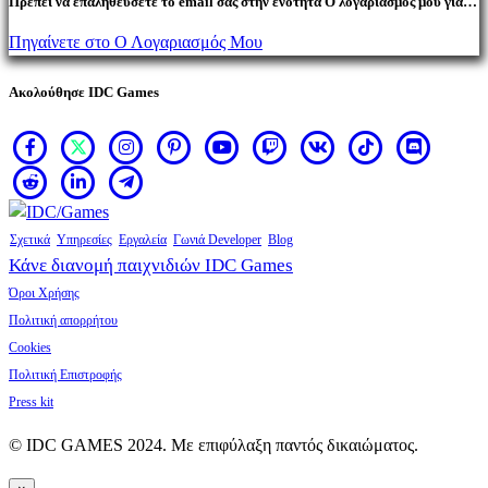
Πρέπει να επαληθεύσετε το email σας στην ενότητα Ο λογαριασμός μου για
να αγοράσετε προϊόντα.
Πηγαίνετε στο Ο Λογαριασμός Μου
Ακολούθησε IDC Games
Σχετικά
Υπηρεσίες
Εργαλεία
Γωνιά Developer
Blog
Κάνε διανομή παιχνιδιών IDC Games
Όροι Χρήσης
Πολιτική απορρήτου
Cookies
Πολιτική Επιστροφής
Press kit
© IDC GAMES 2024. Με επιφύλαξη παντός δικαιώματος.