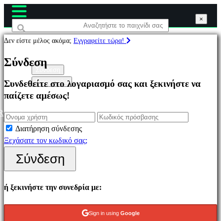
×
×
×
Δεν είστε μέλος ακόμα;
Εγγραφείτε τώρα!
Παιχνίδια
Σύνδεση
Σύνδεση
Εγγραφείτε
Συνδεθείτε στο λογαριασμό σας και ξεκινήστε να
Επιλεγμένο
παίζετε αμέσως!
Νέα
παιχνίδια
R
Παιχνίδια
Διατήρηση σύνδεσης
να
Ξεχάσατε τον κωδικό σας;
παίξετε
Σύνδεση
δωρεάν
Κατηγορίες
ή ξεκινήστε την συνεδρία με:
Παιχνίδια
Sign in using
Google