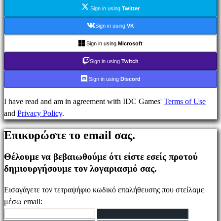
Ενημέρωσης
Sign in using
Twitter
Οδηγοί
Φόρουμ
Sign in using
VK
IDC
Sign in using
Microsoft
Plays
IDC
Sign in using
Twitch
Gifts
Sign in using
Discord
Υποστήριξη
FAQ
I have read and am in agreement with IDC Games'
Terms of Use
and
Privacy Policy
.
Λογαριασμός
Επικυρώστε το email σας.
Θέλουμε να βεβαιωθούμε ότι είστε εσείς προτού
Εγγραφείτε
δημιουργήσουμε τον λογαριασμό σας.
Σύνδεση
Ξεχάσατε
Εισαγάγετε τον τετραψήφιο κωδικό επαλήθευσης που στείλαμε
τον
μέσω email:
κωδικό
σας;