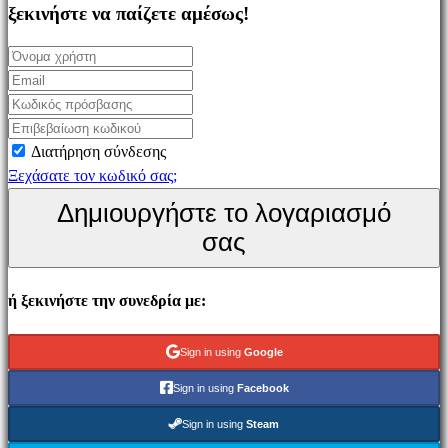
Simulation
ξεκινήστε να παίζετε αμέσως!
games
Puzzle
games
Fighting
games
Διατήρηση σύνδεσης
Παρουσιάσεις
Ξεχάσατε τον κωδικό σας;
Δημιουργήστε το λογαριασμό
Κοινότητα
σας
Gameplays
ή ξεκινήστε την συνεδρία με:
Εκδηλώσεις
εντός
παιχνιδιού
Sign in using
Google
Νέα
Sign in using
Facebook
Μέσα
Μαζικής
Sign in using
Steam