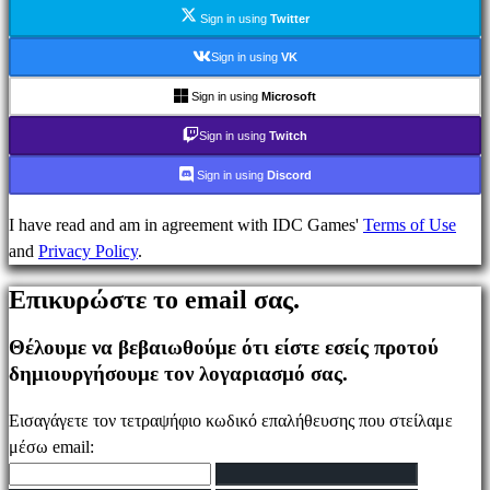
Ενημέρωσης
Sign in using
Twitter
Οδηγοί
Φόρουμ
Sign in using
VK
IDC
Sign in using
Microsoft
Plays
IDC
Sign in using
Twitch
Gifts
Sign in using
Discord
Υποστήριξη
FAQ
I have read and am in agreement with IDC Games'
Terms of Use
and
Privacy Policy
.
Λογαριασμός
Επικυρώστε το email σας.
Θέλουμε να βεβαιωθούμε ότι είστε εσείς προτού
Εγγραφείτε
δημιουργήσουμε τον λογαριασμό σας.
Σύνδεση
Ξεχάσατε
Εισαγάγετε τον τετραψήφιο κωδικό επαλήθευσης που στείλαμε
τον
μέσω email:
κωδικό
σας;