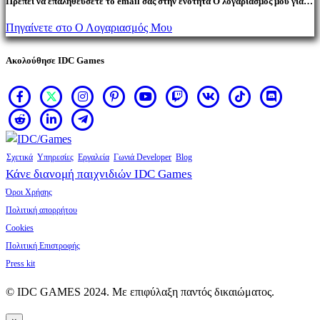
Πρέπει να επαληθεύσετε το email σας στην ενότητα Ο λογαριασμός μου για
να αγοράσετε προϊόντα.
Πηγαίνετε στο Ο Λογαριασμός Μου
Ακολούθησε IDC Games
Σχετικά
Υπηρεσίες
Εργαλεία
Γωνιά Developer
Blog
Κάνε διανομή παιχνιδιών IDC Games
Όροι Χρήσης
Πολιτική απορρήτου
Cookies
Πολιτική Επιστροφής
Press kit
© IDC GAMES 2024. Με επιφύλαξη παντός δικαιώματος.