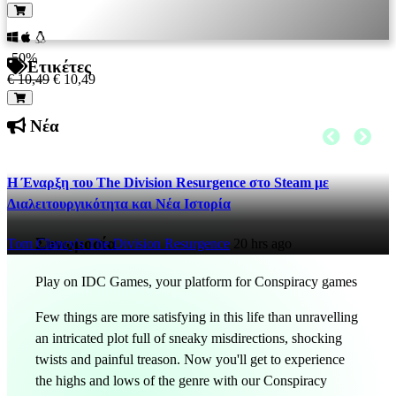
-50%
Ετικέτες
€ 10,49
€ 10,49
Νέα
Η Έναρξη του The Division Resurgence στο Steam με
Διαλειτουργικότητα και Νέα Ιστορία
Συνωμοσία
Tom Clancy's The Division Resurgence
20 hrs ago
Play on IDC Games, your platform for Conspiracy games
Few things are more satisfying in this life than unravelling
an intricated plot full of sneaky misdirections, shocking
twists and painful treason. Now you'll get to experience
the highs and lows of the genre with our Conspiracy