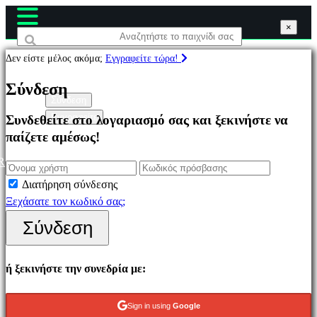
×
×
×
Δεν είστε μέλος ακόμα;
Εγγραφείτε τώρα!
Παιχνίδια
Σύνδεση
Σύνδεση
Εγγραφείτε
Συνδεθείτε στο λογαριασμό σας και ξεκινήστε να
Επιλεγμένο
παίζετε αμέσως!
Νέα
παιχνίδια
R
Παιχνίδια
Διατήρηση σύνδεσης
να
Ξεχάσατε τον κωδικό σας;
παίξετε
Σύνδεση
δωρεάν
Κατηγορίες
ή ξεκινήστε την συνεδρία με:
Παιχνίδια
Sign in using
Google