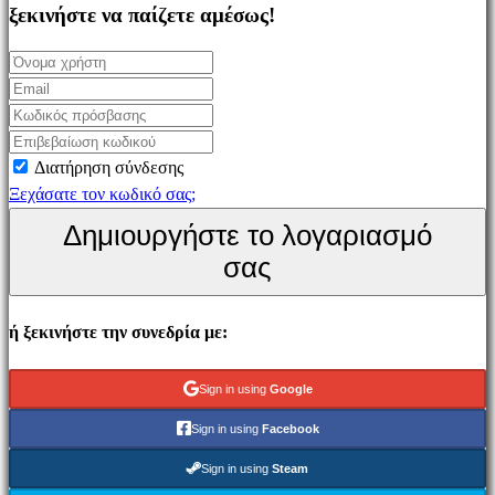
Simulation
ξεκινήστε να παίζετε αμέσως!
games
Puzzle
games
Fighting
games
Διατήρηση σύνδεσης
Παρουσιάσεις
Ξεχάσατε τον κωδικό σας;
Δημιουργήστε το λογαριασμό
Κοινότητα
σας
Gameplays
ή ξεκινήστε την συνεδρία με:
Εκδηλώσεις
εντός
παιχνιδιού
Sign in using
Google
Νέα
Sign in using
Facebook
Μέσα
Μαζικής
Sign in using
Steam