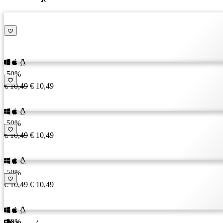
NL
NO
PL
PT
RO
RU
SR
-50%
SV
€ 10,49
€ 10,49
TH
TR
UK
-50%
VI
€ 10,49
€ 10,49
ZH
-50%
€ 10,49
€ 10,49
-50%