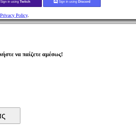
Sign in using
Twitch
Sign in using
Discord
Privacy Policy
.
ήστε να παίζετε αμέσως!
ας