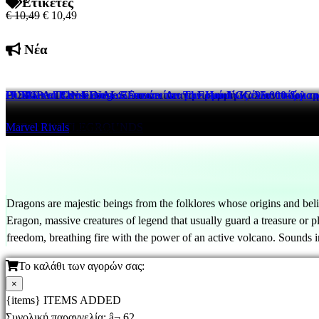
Ετικέτες
€ 10,49
€ 10,49
Νέα
Η ΣΕΙΡΑ ΤΩΝ FINALS Επεκτείνει τη Γραμμή Καλλυντικών τη
PUBG και CurseForge Ξεκινάει Διαγωνισμό UGC 95.000 δολαρί
Οι Marvel Rivals αποκαλύπτουν τον The Hood ως έναν παίξιμο 
THE FINALS
PUBG: BATTLEGROUNDS
Marvel Rivals
14 hrs ago
14 hrs ago
14 hrs ago
Dragons are majestic beings from the folklores whose origins and bel
Eragon, massive creatures of legend that usually guard a treasure or 
freedom, breathing fire with the power of an active volcano. Sounds 
Το καλάθι των αγορών σας:
×
{items} ITEMS ADDED
Συνολική παραγγελία:
â¬ 62