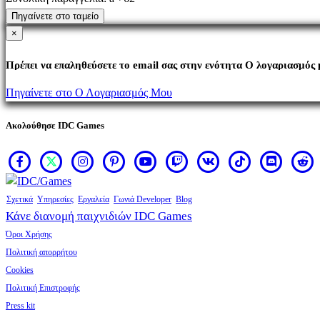
Πηγαίνετε στο ταμείο
×
Πρέπει να επαληθεύσετε το email σας στην ενότητα Ο λογαριασμός 
Πηγαίνετε στο Ο Λογαριασμός Μου
Ακολούθησε IDC Games
Σχετικά
Υπηρεσίες
Εργαλεία
Γωνιά Developer
Blog
Κάνε διανομή παιχνιδιών IDC Games
Όροι Χρήσης
Πολιτική απορρήτου
Cookies
Πολιτική Επιστροφής
Press kit