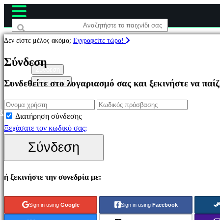
Δεν είστε μέλος ακόμα;
Εγγραφείτε τώρα!
Παιχνίδια
Σύνδεση
Σύνδεση
Εγγραφείτε
Συνδεθείτε στο λογαριασμό σας και ξεκινήστε να παί
Επιλεγμένο
Νέα
παιχνίδια
R
Διατήρηση σύνδεσης
Παιχνίδια
Ξεχάσατε τον κωδικό σας;
να
Σύνδεση
παίξετε
δωρεάν
ή ξεκινήστε την συνεδρία με:
Κατηγορίες
Sign in using
Google
Sign in using
Facebook
Παιχνίδια