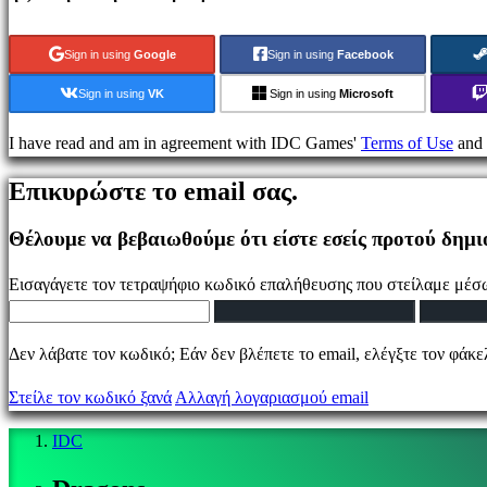
Simulation
games
Sign in using
Google
Sign in using
Facebook
Puzzle
games
Sign in using
VK
Sign in using
Microsoft
Fighting
games
I have read and am in agreement with IDC Games'
Terms of Use
and
Παρουσιάσεις
Επικυρώστε το email σας.
Θέλουμε να βεβαιωθούμε ότι είστε εσείς προτού δημ
Κοινότητα
Εισαγάγετε τον τετραψήφιο κωδικό επαλήθευσης που στείλαμε μέσω
Gameplays
Εκδηλώσεις
Δεν λάβατε τον κωδικό; Εάν δεν βλέπετε το email, ελέγξτε τον φάκ
εντός
παιχνιδιού
Στείλε τον κωδικό ξανά
Αλλαγή λογαριασμού email
Νέα
Μέσα
IDC
Μαζικής