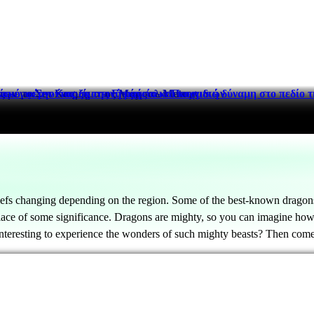
ς με το Σετ Κοσμήματος Μάρσαλ Μeteor
ων για την έναρξη της Εποχής των Παιχνιδιών
κακό, φέρνοντας σκοτεινή μαγεία και κοσμική δύναμη στο πεδίο 
iefs changing depending on the region. Some of the best-known dragons
place of some significance. Dragons are mighty, so you can imagine how 
interesting to experience the wonders of such mighty beasts? Then come