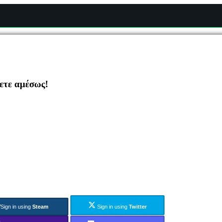
ζετε αμέσως!
Sign in using
Steam
Sign in using
Twitter