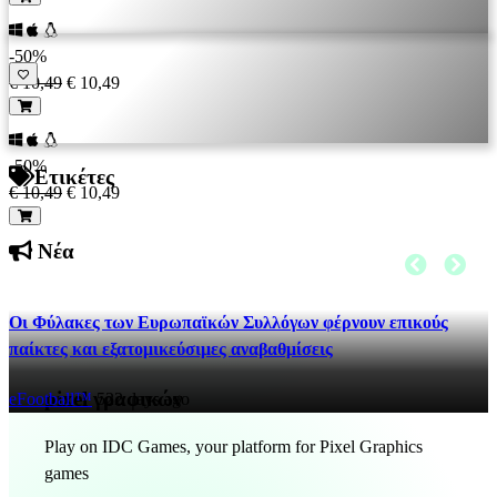
-50%
€ 10,49
€ 10,49
-50%
Ετικέτες
€ 10,49
€ 10,49
Νέα
Οι Φύλακες των Ευρωπαϊκών Συλλόγων φέρνουν επικούς
παίκτες και εξατομικεύσιμες αναβαθμίσεις
pixel γραφικών
eFootball™
522 days ago
Play on IDC Games, your platform for Pixel Graphics
games