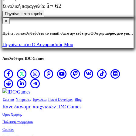
â¬ 62
Συνολική παραγγελία:
Πηγαίνετε στο ταμείο
×
Πρέπει να επαληθεύσετε το email σας στην ενότητα Ο λογαριασμός μου για
να αγοράσετε προϊόντα.
Πηγαίνετε στο Ο Λογαριασμός Μου
Ακολούθησε IDC Games
Σχετικά
Υπηρεσίες
Εργαλεία
Γωνιά Developer
Blog
Κάνε διανομή παιχνιδιών IDC Games
Όροι Χρήσης
Πολιτική απορρήτου
Cookies