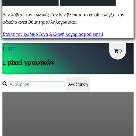
Αλλαγή
Δεν λάβατε τον κωδικό; Εάν δεν βλέπετε το email, ελέγξτε τον
γλώσσας
φάκελο ανεπιθύμητης αλληλογραφίας.
Στείλε τον κωδικό ξανά
Αλλαγή λογαριασμού email
AR
BS
IDC
CS
0
DA
pixel γραφικών
DE
EL
EN
Αναζήτηση
ES
FI
FR
HR
IT
JA
KO