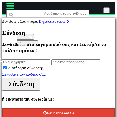
×
×
×
Δεν είστε μέλος ακόμα;
Εγγραφείτε τώρα!
Παιχνίδια
Σύνδεση
Σύνδεση
Εγγραφείτε
Συνδεθείτε στο λογαριασμό σας και ξεκινήστε να
Επιλεγμένο
παίζετε αμέσως!
Νέα
παιχνίδια
R
Παιχνίδια
Διατήρηση σύνδεσης
να
Ξεχάσατε τον κωδικό σας;
παίξετε
Σύνδεση
δωρεάν
Κατηγορίες
ή ξεκινήστε την συνεδρία με:
Παιχνίδια
Sign in using
Google