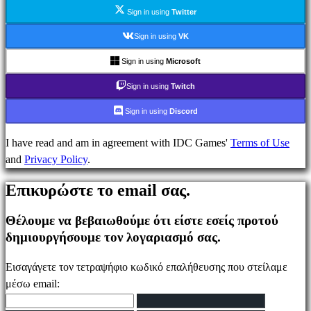
Ενημέρωσης
Sign in using
Twitter
Οδηγοί
Φόρουμ
Sign in using
VK
IDC
Sign in using
Microsoft
Plays
IDC
Sign in using
Twitch
Gifts
Sign in using
Discord
Υποστήριξη
FAQ
I have read and am in agreement with IDC Games'
Terms of Use
and
Privacy Policy
.
Λογαριασμός
Επικυρώστε το email σας.
Θέλουμε να βεβαιωθούμε ότι είστε εσείς προτού
Εγγραφείτε
δημιουργήσουμε τον λογαριασμό σας.
Σύνδεση
Ξεχάσατε
Εισαγάγετε τον τετραψήφιο κωδικό επαλήθευσης που στείλαμε
τον
μέσω email:
κωδικό
σας;