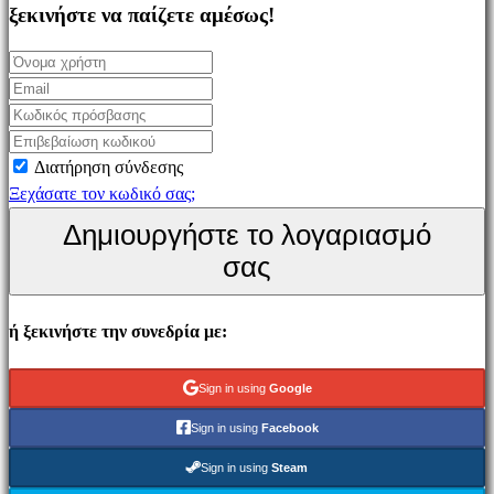
Simulation
ξεκινήστε να παίζετε αμέσως!
games
Puzzle
games
Fighting
games
Διατήρηση σύνδεσης
Παρουσιάσεις
Ξεχάσατε τον κωδικό σας;
Δημιουργήστε το λογαριασμό
Κοινότητα
σας
Gameplays
ή ξεκινήστε την συνεδρία με:
Εκδηλώσεις
εντός
παιχνιδιού
Sign in using
Google
Νέα
Sign in using
Facebook
Μέσα
Μαζικής
Sign in using
Steam