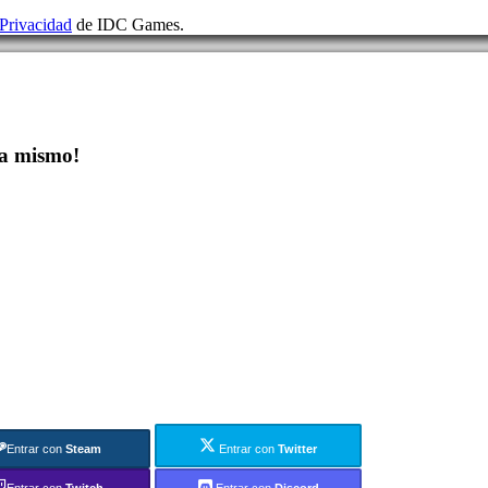
 Privacidad
de IDC Games.
a mismo!
Entrar con
Steam
Entrar con
Twitter
Entrar con
Twitch
Entrar con
Discord