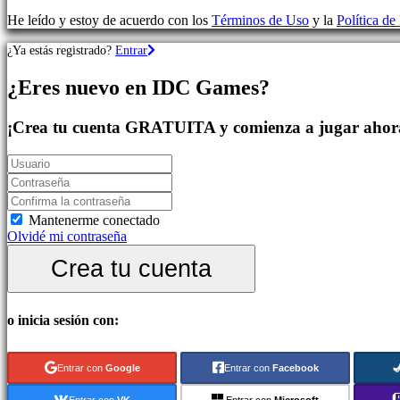
Aventura
He leído y estoy de acuerdo con los
Términos de Uso
y la
Política de
Juegos
MMO
¿Ya estás registrado?
Entrar
Juegos
RPG
¿Eres nuevo en IDC Games?
Juegos
de
deportes
¡Crea tu cuenta GRATUITA y comienza a jugar ahor
Shooters
Juegos
de
carreras
Juegos
casual
Mantenerme conectado
Juegos
Olvidé mi contraseña
indie
Crea tu cuenta
Juegos
de
simulación
Juegos
o inicia sesión con:
de
puzles
Juegos
Entrar con
Google
Entrar con
Facebook
de
lucha
Entrar con
VK
Entrar con
Microsoft