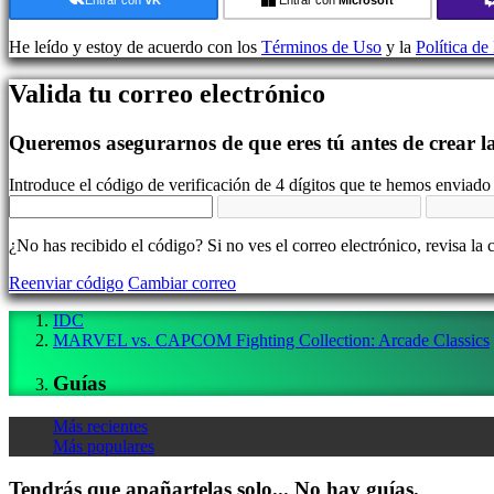
Demos
He leído y estoy de acuerdo con los
Términos de Uso
y la
Política de
Comunidad
Valida tu correo electrónico
Gameplay
Queremos asegurarnos de que eres tú antes de crear l
Eventos
In-
Introduce el código de verificación de 4 dígitos que te hemos enviado 
Game
Noticias
Media
¿No has recibido el código? Si no ves el correo electrónico, revisa la 
Guías
Foros
Reenviar código
Cambiar correo
IDC
Gifts
IDC
IDC
MARVEL vs. CAPCOM Fighting Collection: Arcade Classics
Plays
Soporte
Guías
FAQ
Más recientes
Cuenta
Más populares
Tendrás que apañartelas solo... No hay guías.