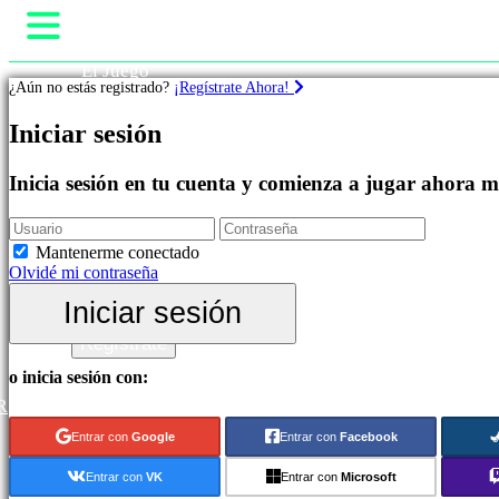
El Juego
¿Aún no estás registrado?
¡Regístrate Ahora!
Gameplay
Eventos In-Game
Juegos
Iniciar sesión
Noticias
Media
Destacados
Guías
Inicia sesión en tu cuenta y comienza a jugar ahora 
Novedades
Soporte
Free
Foros
to
Tienda
Mantenerme conectado
Play
Olvidé mi contraseña
Categorías
Iniciar sesión
Iniciar sesión
Regístrate
Juegos
de
o inicia sesión con:
Acción
R
Juegos
de
Entrar con
Google
Entrar con
Facebook
Estrategia
Juegos
Entrar con
VK
Entrar con
Microsoft
de