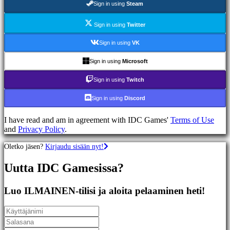
Sign in using
Steam
Racing
games
Casual
Sign in using
Twitter
games
Indie
Sign in using
VK
games
Simulation
Sign in using
Microsoft
games
Puzzle
Sign in using
Twitch
games
Fighting
Sign in using
Discord
games
Demot
I have read and am in agreement with IDC Games'
Terms of Use
and
Privacy Policy
.
Yhteisö
Oletko jäsen?
Kirjaudu sisään nyt!
Uutta IDC Gamesissa?
Gameplay
Pelin
sisäiset
Luo ILMAINEN-tilisi ja aloita pelaaminen heti!
tapahtumat
Uutiset
Media
Oppaat