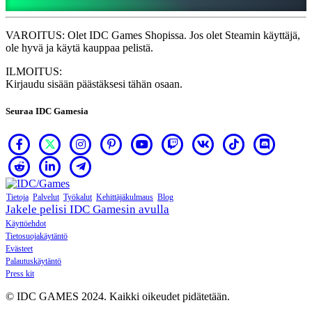
Peli
VAROITUS: Olet IDC Games Shopissa. Jos olet Steamin käyttäjä,
Gameplay
ole hyvä ja käytä kauppaa pelistä.
Pelin
sisäiset
ILMOITUS:
tapahtumat
Kirjaudu sisään päästäksesi tähän osaan.
Uutiset
Media
Seuraa IDC Gamesia
Oppaat
Foorumit
Tietoja
Palvelut
Työkalut
Kehittäjäkulmaus
Blog
Jakele pelisi IDC Gamesin avulla
Käyttöehdot
Tietosuojakäytäntö
Evästeet
Palautuskäytäntö
Press kit
© IDC GAMES 2024. Kaikki oikeudet pidätetään.