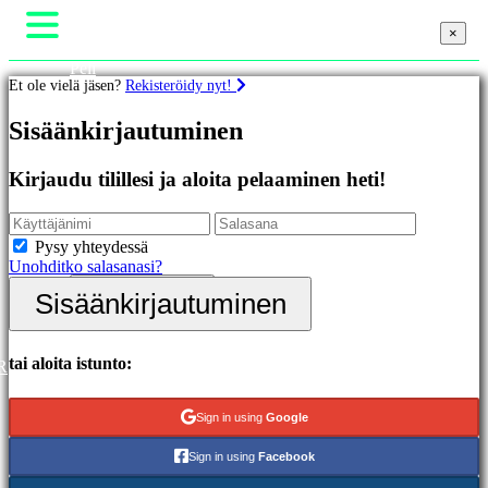
×
×
×
Peli
Et ole vielä jäsen?
Rekisteröidy nyt!
Gameplay
Pelin sisäiset tapahtumat
Pelit
Sisäänkirjautuminen
Uutiset
Media
Oppaat
Esittelyssä
Kirjaudu tilillesi ja aloita pelaaminen heti!
Tuki
Uutuudet
Foorumit
Ilmaiset
Kauppa
pelit
Pysy yhteydessä
Unohditko salasanasi?
Kategoriat
Sisäänkirjautuminen
Sisäänkirjautuminen
Rekisteröidy
Toimintapelit
Strategiapelit
Seikkailupelit
tai aloita istunto:
R
MMO-
pelit
Sign in using
Google
RPG-
pelit
Sign in using
Facebook
Urheilupelit
Räiskintäpelit