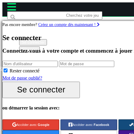
Pas encore membre?
Créez un compte dès maintenant !
Jeux
Se connecter
Se connecter
S'inscrire
Connectez-vous à votre compte et commencez à jouer
Célèbres
Nouveautés
Free
R
Rester connecté
to
Mot de passe oublié?
Play
Se connecter
Catégories
ou démarrer la session avec:
Jeux
d'Action
Accèder avec
Google
Accèder avec
Facebook
Jeux