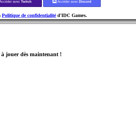
Accèder avec
Twitch
Accèder avec
Discord
a
Politique de confidentialité
d'IDC Games.
jouer dès maintenant !