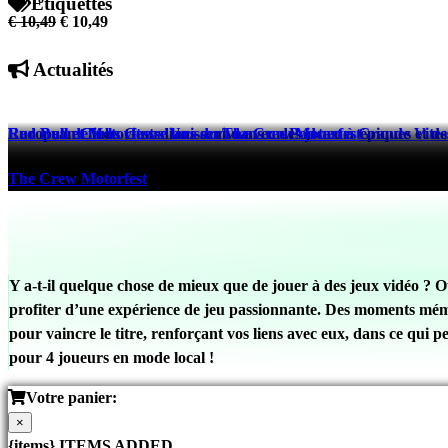
Étiquettes
€ 10,49
€ 10,49
Actualités
European Clubs Guardians arrive avec des joueurs épiques et des
Red Bull et Motorfest s’Unissent dans un Podcast à Grande Vites
Red Bull défie la vitesse lors du The Crew Motorfest
eFootball™
The Crew Motorfest
The Crew Motorfest
520 days ago
525 days ago
525 days ago
Y a-t-il quelque chose de mieux que de jouer à des jeux vidéo ? O
profiter d’une expérience de jeu passionnante. Des moments mémor
pour vaincre le titre, renforçant vos liens avec eux, dans ce qui 
pour 4 joueurs en mode local !
Votre panier:
×
{items} ITEMS ADDED