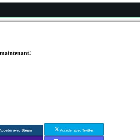
 maintenant!
Accèder avec
Steam
Accèder avec
Twitter