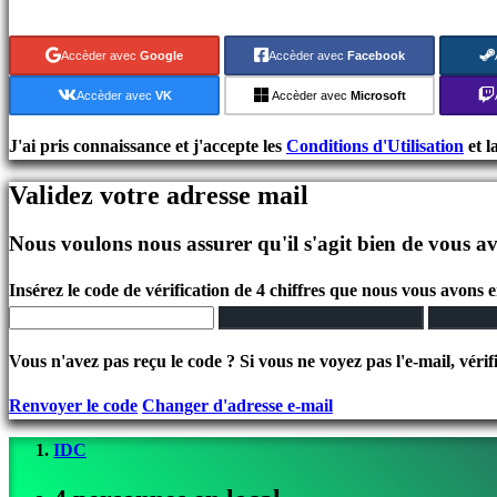
Jeux
indés
Accèder avec
Google
Accèder avec
Facebook
Jeux
de
Accèder avec
VK
Accèder avec
Microsoft
simulation
Jeux
J'ai pris connaissance et j'accepte les
Conditions d'Utilisation
et l
de
Validez votre adresse mail
casse
tête
Nous voulons nous assurer qu'il s'agit bien de vous av
Jeux
de
Insérez le code de vérification de 4 chiffres que nous vous avons 
combat
Demos
Vous n'avez pas reçu le code ? Si vous ne voyez pas l'e-mail, vérif
Communauté
Renvoyer le code
Changer d'adresse e-mail
IDC
Gameplays