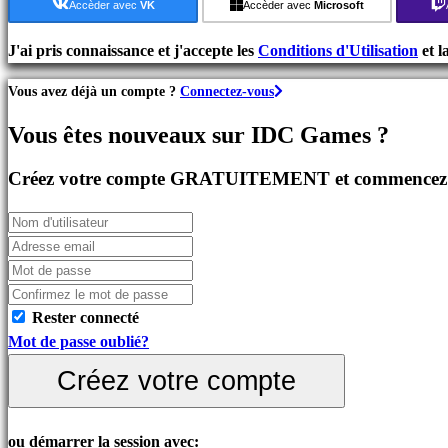
de
Accèder avec
VK
Accèder avec
Microsoft
Stratégie
Jeux
J'ai pris connaissance et j'accepte les
Conditions d'Utilisation
et l
d'Aventure
Vous avez déjà un compte ?
Connectez-vous
Jeux
MMO
Vous êtes nouveaux sur IDC Games ?
Jeux
RPG
Créez votre compte GRATUITEMENT et commencez à 
Jeux
de
Sport
Jeux
de
Tir
Rester connecté
Jeux
Mot de passe oublié?
de
Créez votre compte
course
Jeux
casual
ou démarrer la session avec: