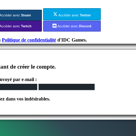
Accèder avec
Steam
Accèder avec
Twitter
Accèder avec
Twitch
Accèder avec
Discord
a
Politique de confidentialité
d'IDC Games.
ant de créer le compte.
envoyé par e-mail :
iez dans vos indésirables.