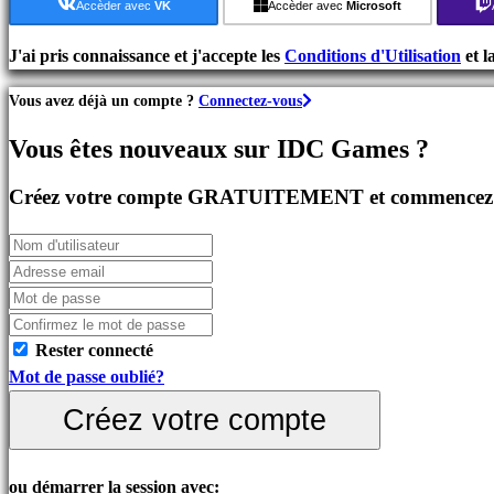
de
Accèder avec
VK
Accèder avec
Microsoft
Stratégie
Jeux
J'ai pris connaissance et j'accepte les
Conditions d'Utilisation
et l
d'Aventure
Vous avez déjà un compte ?
Connectez-vous
Jeux
MMO
Vous êtes nouveaux sur IDC Games ?
Jeux
RPG
Créez votre compte GRATUITEMENT et commencez à 
Jeux
de
Sport
Jeux
de
Tir
Rester connecté
Jeux
Mot de passe oublié?
de
Créez votre compte
course
Jeux
casual
ou démarrer la session avec: