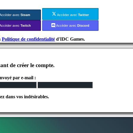
Accèder avec
Steam
Accèder avec
Twitter
Accèder avec
Twitch
Accèder avec
Discord
a
Politique de confidentialité
d'IDC Games.
ant de créer le compte.
envoyé par e-mail :
iez dans vos indésirables.