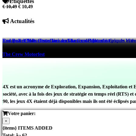
Étiquettes
€ 10,49
€ 10,49
Actualités
European Clubs Guardians arrive avec des joueurs épiques et des
Red Bull et Motorfest s’Unissent dans un Podcast à Grande Vites
Red Bull défie la vitesse lors du The Crew Motorfest
eFootball™
The Crew Motorfest
The Crew Motorfest
521 days ago
525 days ago
525 days ago
4X est un acronyme de Exploration, Expansion, Exploitation et E
société, avec à la fois des jeux de stratégie en temps réel (RTS) 
90, les jeux 4X étaient déjà disponibles mais ils ont été éclipsés 
Votre panier:
×
{items} ITEMS ADDED
Total:
â¬ 62