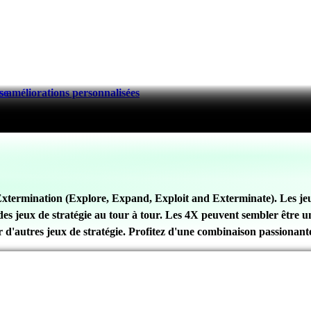
 améliorations personnalisées
se
xtermination (Explore, Expand, Exploit and Exterminate). Les jeux
et des jeux de stratégie au tour à tour. Les 4X peuvent sembler être 
par d'autres jeux de stratégie. Profitez d'une combinaison passionan