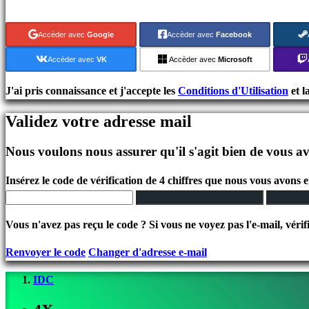
Jeux
indés
Accèder avec
Google
Accèder avec
Facebook
Jeux
de
Accèder avec
VK
Accèder avec
Microsoft
simulation
Jeux
J'ai pris connaissance et j'accepte les
Conditions d'Utilisation
et l
de
Validez votre adresse mail
casse
tête
Nous voulons nous assurer qu'il s'agit bien de vous av
Jeux
de
Insérez le code de vérification de 4 chiffres que nous vous avons 
combat
Demos
Vous n'avez pas reçu le code ? Si vous ne voyez pas l'e-mail, vérif
Communauté
Renvoyer le code
Changer d'adresse e-mail
IDC
Gameplays