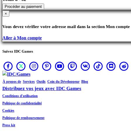
Procéder au paiement
×
Vous devez vérifier votre adresse mail dans la section Mon compte 
Aller à Mon compte
Suivez IDC Games
À propos de
Services
Outils
Coin du Développeur
Blog
Distribuez vos jeux avec IDC Games
Conditions d'utilisation
Politique de confidentialité
Cookies
Politique de remboursement
Press kit