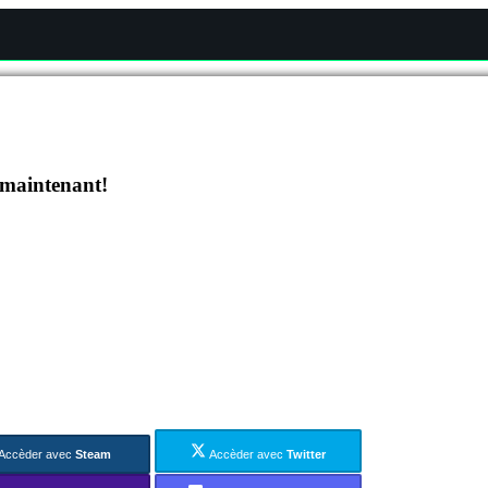
 maintenant!
Accèder avec
Steam
Accèder avec
Twitter