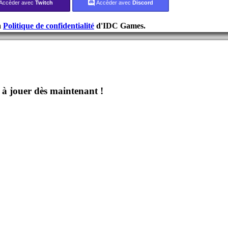
Accèder avec
Twitch
Accèder avec
Discord
a
Politique de confidentialité
d'IDC Games.
jouer dès maintenant !