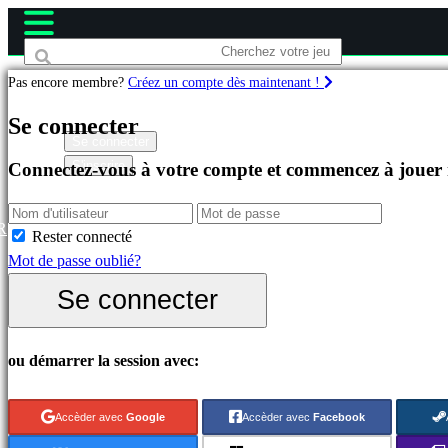
Pas encore membre?
Créez un compte dès maintenant !
Jeux
Se connecter
Se connecter
S'inscrire
Connectez-vous à votre compte et commencez à jouer
Célèbres
Nouveautés
Free
R
Rester connecté
to
Mot de passe oublié?
Play
Se connecter
Catégories
ou démarrer la session avec:
Jeux
d'Action
Accèder avec
Google
Accèder avec
Facebook
Jeux