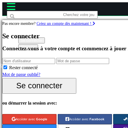
Pas encore membre?
Créez un compte dès maintenant !
Jeux
Se connecter
Se connecter
S'inscrire
Connectez-vous à votre compte et commencez à jouer
Célèbres
Nouveautés
Free
R
Rester connecté
to
Mot de passe oublié?
Play
Se connecter
Catégories
ou démarrer la session avec:
Jeux
d'Action
Accèder avec
Google
Accèder avec
Facebook
Jeux