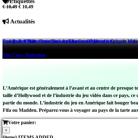
Étiquettes
€ 10,49
€ 10,49
Actualités
European Clubs Guardians arrive avec des joueurs épiques et des
Red Bull et Motorfest s’Unissent dans un Podcast à Grande Vites
Red Bull défie la vitesse lors du The Crew Motorfest
eFootball™
The Crew Motorfest
The Crew Motorfest
521 days ago
525 days ago
525 days ago
L’Amérique est généralement à l’avant et au centre de presque tou
taille d’Hollywood et de l’industrie du jeu vidéo dans ce pays, c
partie du monde. L’industrie du jeu en Amérique fait bouger be
Fifa ou Madden. Préparez-vous à voyager au pays de la tarte au
Votre panier:
×
{items} ITEMS ADDED