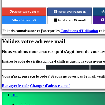
Jeux
indés
Accèder avec
Google
Accèder avec
Facebook
Jeux
de
Accèder avec
VK
Accèder avec
Microsoft
simulation
Jeux
J'ai pris connaissance et j'accepte les
Conditions d'Utilisation
et l
de
Validez votre adresse mail
casse
tête
Nous voulons nous assurer qu'il s'agit bien de vous av
Jeux
de
Insérez le code de vérification de 4 chiffres que nous vous avons 
combat
Demos
Vous n'avez pas reçu le code ? Si vous ne voyez pas l'e-mail, vérif
Communauté
Renvoyer le code
Changer d'adresse e-mail
IDC
Gameplays