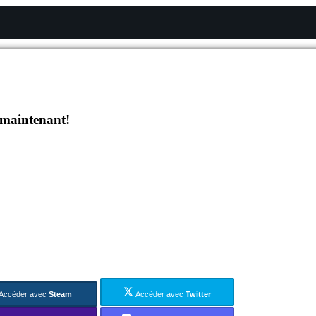
 maintenant!
Accèder avec
Steam
Accèder avec
Twitter