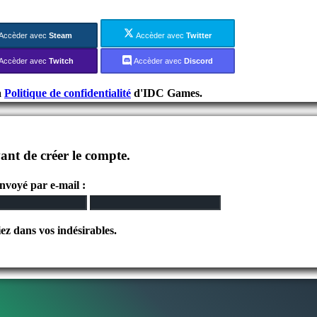
Accèder avec
Steam
Accèder avec
Twitter
Accèder avec
Twitch
Accèder avec
Discord
a
Politique de confidentialité
d'IDC Games.
ant de créer le compte.
envoyé par e-mail :
iez dans vos indésirables.