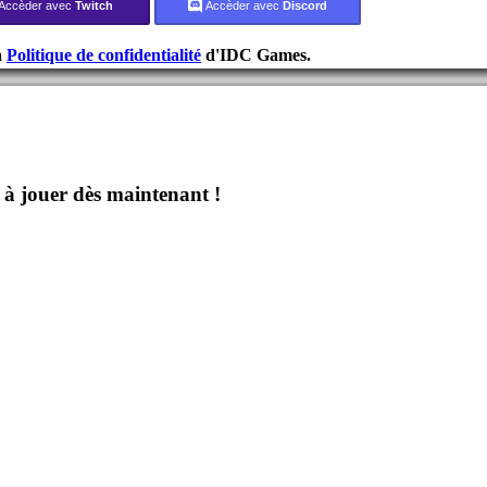
Accèder avec
Twitch
Accèder avec
Discord
a
Politique de confidentialité
d'IDC Games.
jouer dès maintenant !