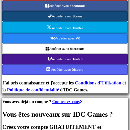
de
Accèder avec
Facebook
Stratégie
Jeux
Accèder avec
Steam
d'Aventure
Jeux
Accèder avec
Twitter
MMO
Accèder avec
VK
Jeux
Accèder avec
Microsoft
RPG
Jeux
Accèder avec
Twitch
de
Accèder avec
Discord
Sport
Jeux
J'ai pris connaissance et j'accepte les
Conditions d'Utilisation
et
de
la
Politique de confidentialité
d'IDC Games.
Tir
Jeux
Vous avez déjà un compte ?
Connectez-vous
de
course
Vous êtes nouveaux sur IDC Games ?
Jeux
casual
Créez votre compte GRATUITEMENT et