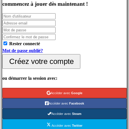
Jeux
commencez à jouer dès maintenant !
indés
Jeux
de
simulation
Jeux
Rester connecté
de
Mot de passe oublié?
casse
tête
Créez votre compte
Jeux
de
ou démarrer la session avec:
combat
Demos
Accèder avec
Google
Accèder avec
Facebook
Communauté
Accèder avec
Steam
Gameplays
Accèder avec
Twitter