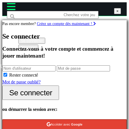
×
×
×
Pas encore membre?
Créez un compte dès maintenant !
Jeux
Se connecter
Se connecter
S'inscrire
Connectez-vous à votre compte et commencez à
Célèbres
jouer maintenant!
Nouveautés
Free
R
to
Rester connecté
Play
Mot de passe oublié?
Catégories
Se connecter
Jeux
ou démarrer la session avec:
d'Action
Jeux
Accèder avec
Google