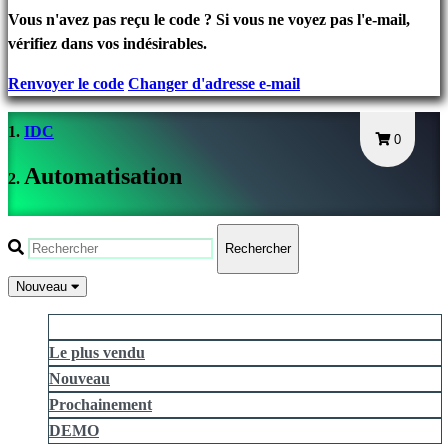
connecter
Vous n'avez pas reçu le code ? Si vous ne voyez pas l'e-mail,
Mot
vérifiez dans vos indésirables.
de
Renvoyer le code
Changer d'adresse e-mail
passe
oublié?
IDC
0
Changer
Automatisation
de
langue
Rechercher
AR
BS
Nouveau
CS
Ce qui plaît le plus
DA
Le plus vendu
DE
Nouveau
EL
EN
Prochainement
ES
DEMO