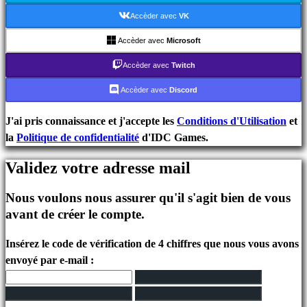
Événements
Accèder avec
VK
In-
Game
Accèder avec
Microsoft
Actualités
Accèder avec
Twitch
Médias
Guides
Accèder avec
Discord
Forums
IDC
J'ai pris connaissance et j'accepte les
Conditions d'Utilisation
et
Plays
la
Politique de confidentialité
d'IDC Games.
IDC
Validez votre adresse mail
Gifts
Assistance
Nous voulons nous assurer qu'il s'agit bien de vous
FAQ
avant de créer le compte.
Compte
Insérez le code de vérification de 4 chiffres que nous vous avons
envoyé par e-mail :
S'inscrire
Se