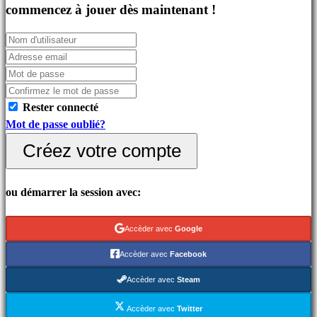
Jeux
commencez à jouer dès maintenant !
indés
Jeux
de
simulation
Jeux
Rester connecté
de
Mot de passe oublié?
casse
tête
Créez votre compte
Jeux
de
ou démarrer la session avec:
combat
Demos
Accèder avec
Google
Accèder avec
Facebook
Communauté
Accèder avec
Steam
Gameplays
Accèder avec
Twitter