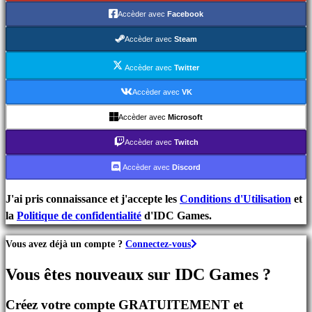
de
Accèder avec
Facebook
Stratégie
Jeux
Accèder avec
Steam
d'Aventure
Jeux
Accèder avec
Twitter
MMO
Accèder avec
VK
Jeux
Accèder avec
Microsoft
RPG
Jeux
Accèder avec
Twitch
de
Accèder avec
Discord
Sport
Jeux
J'ai pris connaissance et j'accepte les
Conditions d'Utilisation
et
de
la
Politique de confidentialité
d'IDC Games.
Tir
Jeux
Vous avez déjà un compte ?
Connectez-vous
de
course
Vous êtes nouveaux sur IDC Games ?
Jeux
casual
Créez votre compte GRATUITEMENT et