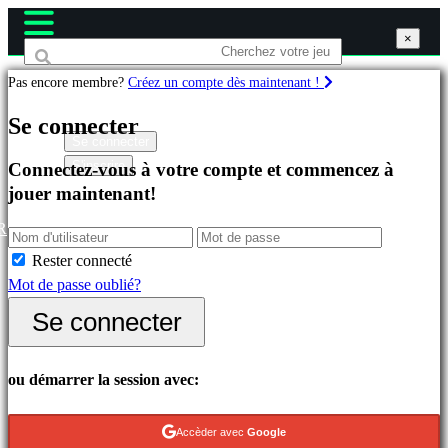
×
×
×
Pas encore membre?
Créez un compte dès maintenant !
Jeux
Se connecter
Se connecter
S'inscrire
Connectez-vous à votre compte et commencez à
Célèbres
jouer maintenant!
Nouveautés
Free
R
to
Rester connecté
Play
Mot de passe oublié?
Catégories
Se connecter
Jeux
ou démarrer la session avec:
d'Action
Jeux
Accèder avec
Google