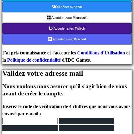
Événements
Accèder avec
VK
In-
Game
Accèder avec
Microsoft
Actualités
Accèder avec
Twitch
Médias
Guides
Accèder avec
Discord
Forums
IDC
J'ai pris connaissance et j'accepte les
Conditions d'Utilisation
et
Plays
la
Politique de confidentialité
d'IDC Games.
IDC
Validez votre adresse mail
Gifts
Assistance
Nous voulons nous assurer qu'il s'agit bien de vous
FAQ
avant de créer le compte.
Compte
Insérez le code de vérification de 4 chiffres que nous vous avons
envoyé par e-mail :
S'inscrire
Se