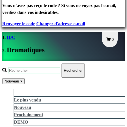
connecter
Vous n'avez pas reçu le code ? Si vous ne voyez pas l'e-mail,
Mot
vérifiez dans vos indésirables.
de
Renvoyer le code
Changer d'adresse e-mail
passe
oublié?
IDC
0
Changer
Dramatiques
de
langue
Rechercher
AR
BS
Nouveau
CS
Ce qui plaît le plus
DA
Le plus vendu
DE
Nouveau
EL
EN
Prochainement
ES
DEMO