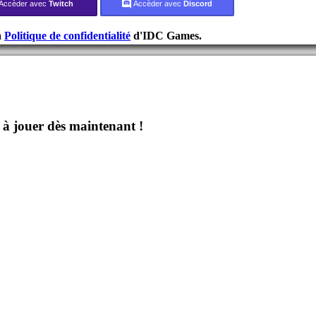
Accèder avec
Twitch
Accèder avec
Discord
a
Politique de confidentialité
d'IDC Games.
jouer dès maintenant !