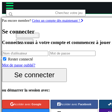
Pas encore membre?
Créez un compte dès maintenant !
Jeux
Se connecter
Se connecter
S'inscrire
Connectez-vous à votre compte et commencez à jouer
Célèbres
Nouveautés
Free
R
Rester connecté
to
Mot de passe oublié?
Play
Se connecter
Catégories
ou démarrer la session avec:
Jeux
d'Action
Accèder avec
Google
Accèder avec
Facebook
Jeux