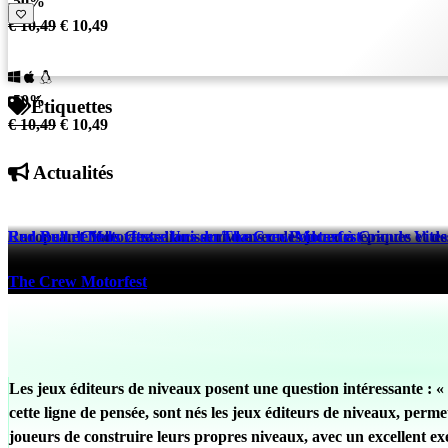
-50%
€ 10,49
€ 10,49
-50%
Étiquettes
€ 10,49
€ 10,49
Actualités
European Clubs Guardians arrive avec des joueurs épiques et des
Red Bull et Motorfest s’Unissent dans un Podcast à Grande Vites
Red Bull défie la vitesse lors du The Crew Motorfest
eFootball™
The Crew Motorfest
The Crew Motorfest
520 days ago
524 days ago
524 days ago
Les jeux éditeurs de niveaux posent une question intéressante : « 
cette ligne de pensée, sont nés les jeux éditeurs de niveaux, per
joueurs de construire leurs propres niveaux, avec un excellent e