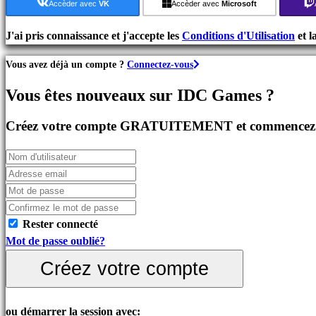
de
Accèder avec
VK
Accèder avec
Microsoft
Stratégie
Jeux
J'ai pris connaissance et j'accepte les
Conditions d'Utilisation
et l
d'Aventure
Vous avez déjà un compte ?
Connectez-vous
Jeux
MMO
Vous êtes nouveaux sur IDC Games ?
Jeux
RPG
Créez votre compte GRATUITEMENT et commencez à 
Jeux
de
Sport
Jeux
de
Tir
Rester connecté
Jeux
Mot de passe oublié?
de
Créez votre compte
course
Jeux
casual
ou démarrer la session avec: