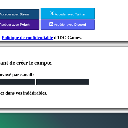
Accèder avec
Steam
Accèder avec
Twitter
Accèder avec
Twitch
Accèder avec
Discord
a
Politique de confidentialité
d'IDC Games.
ant de créer le compte.
envoyé par e-mail :
iez dans vos indésirables.