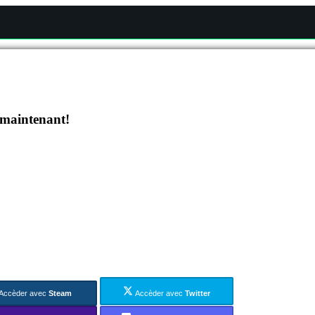
 maintenant!
Accèder avec
Steam
Accèder avec
Twitter