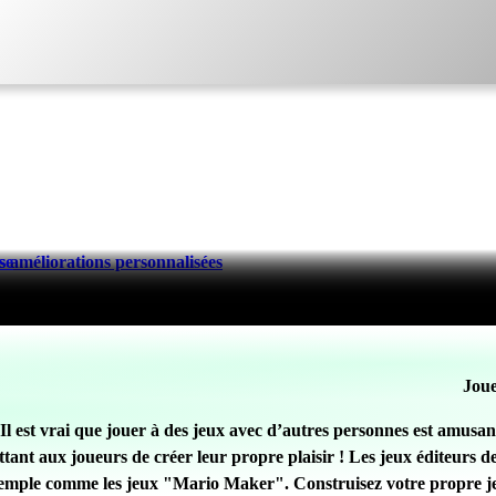
 améliorations personnalisées
se
Joue
Il est vrai que jouer à des jeux avec d’autres personnes est amusant,
mettant aux joueurs de créer leur propre plaisir ! Les jeux éditeur
xemple comme les jeux "Mario Maker". Construisez votre propre jeu