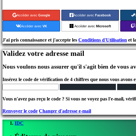
Jeux
indés
Accèder avec
Google
Accèder avec
Facebook
Jeux
de
Accèder avec
VK
Accèder avec
Microsoft
simulation
Jeux
J'ai pris connaissance et j'accepte les
Conditions d'Utilisation
et l
de
Validez votre adresse mail
casse
tête
Nous voulons nous assurer qu'il s'agit bien de vous av
Jeux
de
Insérez le code de vérification de 4 chiffres que nous vous avons 
combat
Demos
Vous n'avez pas reçu le code ? Si vous ne voyez pas l'e-mail, vérif
Communauté
Renvoyer le code
Changer d'adresse e-mail
IDC
Gameplays