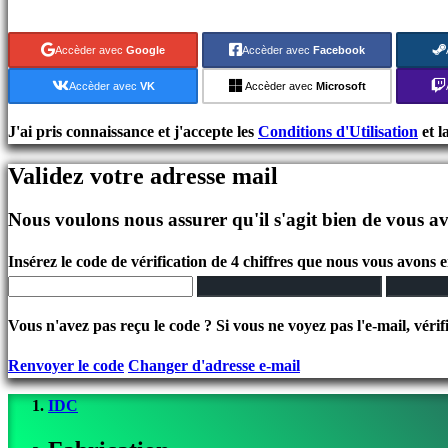
Jeux
indés
Accèder avec
Google
Accèder avec
Facebook
Jeux
de
Accèder avec
VK
Accèder avec
Microsoft
simulation
Jeux
J'ai pris connaissance et j'accepte les
Conditions d'Utilisation
et l
de
Validez votre adresse mail
casse
tête
Nous voulons nous assurer qu'il s'agit bien de vous av
Jeux
de
Insérez le code de vérification de 4 chiffres que nous vous avons 
combat
Demos
Vous n'avez pas reçu le code ? Si vous ne voyez pas l'e-mail, vérif
Communauté
Renvoyer le code
Changer d'adresse e-mail
IDC
Gameplays