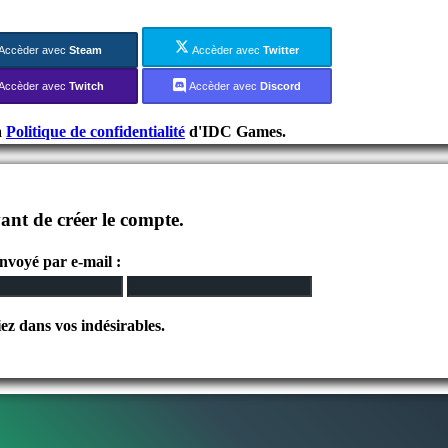
Accèder avec
Steam
Accèder avec
Twitter
Accèder avec
Twitch
Accèder avec
Discord
a
Politique de confidentialité
d'IDC Games.
ant de créer le compte.
envoyé par e-mail :
iez dans vos indésirables.