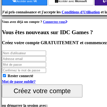
de
Accèder avec
VK
Accèder avec
Microsoft
Stratégie
Jeux
J'ai pris connaissance et j'accepte les
Conditions d'Utilisation
et l
d'Aventure
Vous avez déjà un compte ?
Connectez-vous
Jeux
MMO
Vous êtes nouveaux sur IDC Games ?
Jeux
RPG
Créez votre compte GRATUITEMENT et commencez à 
Jeux
de
Sport
Jeux
de
Tir
Rester connecté
Jeux
Mot de passe oublié?
de
Créez votre compte
course
Jeux
casual
ou démarrer la session avec: