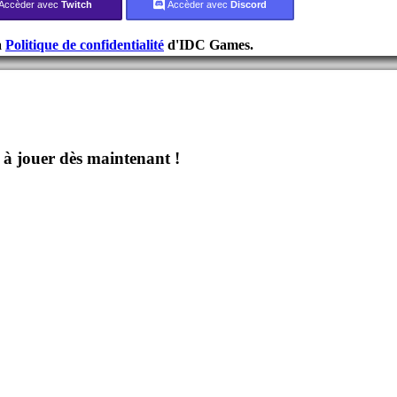
Accèder avec
Twitch
Accèder avec
Discord
a
Politique de confidentialité
d'IDC Games.
jouer dès maintenant !