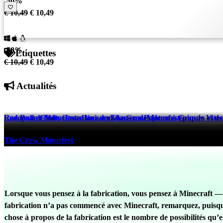
-50%
€ 10,49
€ 10,49
-50%
Étiquettes
€ 10,49
€ 10,49
Actualités
European Clubs Guardians arrive avec des joueurs épiques et des
Red Bull et Motorfest s’Unissent dans un Podcast à Grande Vites
Red Bull défie la vitesse lors du The Crew Motorfest
eFootball™
The Crew Motorfest
The Crew Motorfest
521 days ago
525 days ago
525 days ago
Lorsque vous pensez à la fabrication, vous pensez à Minecraft — la 
fabrication n’a pas commencé avec Minecraft, remarquez, puisque 
chose à propos de la fabrication est le nombre de possibilités qu’