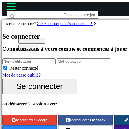
Pas encore membre?
Créez un compte dès maintenant !
Jeux
Se connecter
Se connecter
S'inscrire
Connectez-vous à votre compte et commencez à jouer
Célèbres
Nouveautés
Free
R
Rester connecté
to
Mot de passe oublié?
Play
Se connecter
Catégories
ou démarrer la session avec:
Jeux
d'Action
Accèder avec
Google
Accèder avec
Facebook
Jeux