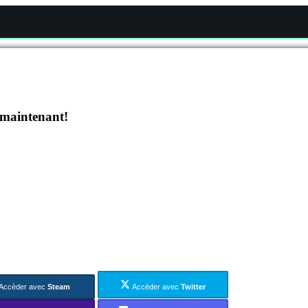
 maintenant!
Accèder avec
Steam
Accèder avec
Twitter