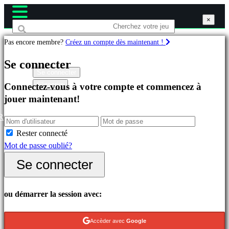
×
×
×
Pas encore membre?
Créez un compte dès maintenant !
Jeux
Se connecter
Se connecter
S'inscrire
Connectez-vous à votre compte et commencez à
Célèbres
jouer maintenant!
Nouveautés
Free
R
to
Rester connecté
Play
Mot de passe oublié?
Catégories
Se connecter
Jeux
ou démarrer la session avec:
d'Action
Jeux
Accèder avec
Google