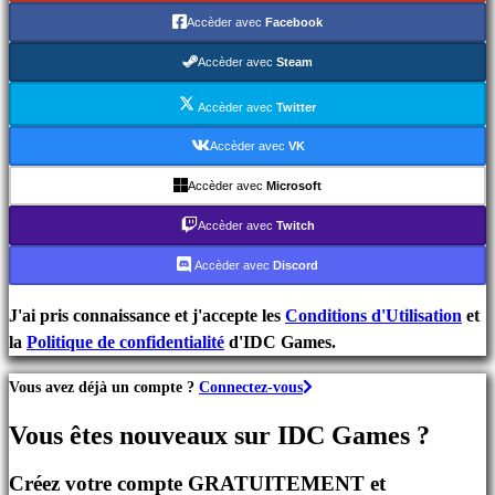
de
Accèder avec
Facebook
Stratégie
Jeux
Accèder avec
Steam
d'Aventure
Jeux
Accèder avec
Twitter
MMO
Accèder avec
VK
Jeux
Accèder avec
Microsoft
RPG
Jeux
Accèder avec
Twitch
de
Accèder avec
Discord
Sport
Jeux
J'ai pris connaissance et j'accepte les
Conditions d'Utilisation
et
de
la
Politique de confidentialité
d'IDC Games.
Tir
Jeux
Vous avez déjà un compte ?
Connectez-vous
de
course
Vous êtes nouveaux sur IDC Games ?
Jeux
casual
Créez votre compte GRATUITEMENT et