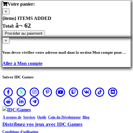
Votre panier:
×
{items} ITEMS ADDED
â¬ 62
Total:
Procéder au paiement
×
Vous devez vérifier votre adresse mail dans la section Mon compte pour
pouvoir réaliser vos achats.
Aller à Mon compte
Suivez IDC Games
À propos de
Services
Outils
Coin du Développeur
Blog
Distribuez vos jeux avec IDC Games
Conditions d'utilisation