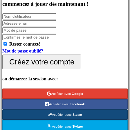
Jeux
commencez à jouer dès maintenant !
indés
Jeux
de
simulation
Jeux
Rester connecté
de
Mot de passe oublié?
casse
tête
Créez votre compte
Jeux
de
ou démarrer la session avec:
combat
Demos
Accèder avec
Google
Accèder avec
Facebook
Communauté
Accèder avec
Steam
Gameplays
Accèder avec
Twitter