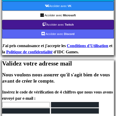
Événements
Accèder avec
VK
In-
Game
Accèder avec
Microsoft
Actualités
Accèder avec
Twitch
Médias
Guides
Accèder avec
Discord
Forums
IDC
J'ai pris connaissance et j'accepte les
Conditions d'Utilisation
et
Plays
la
Politique de confidentialité
d'IDC Games.
IDC
Validez votre adresse mail
Gifts
Assistance
Nous voulons nous assurer qu'il s'agit bien de vous
FAQ
avant de créer le compte.
Compte
Insérez le code de vérification de 4 chiffres que nous vous avons
envoyé par e-mail :
S'inscrire
Se