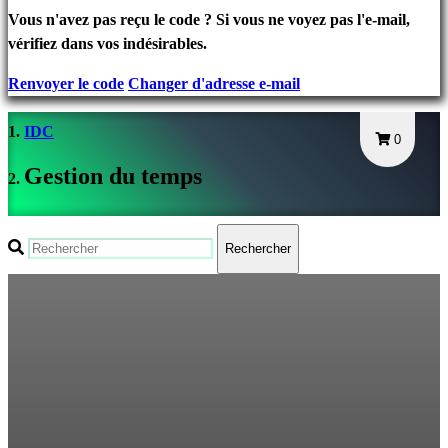
connecter
Vous n'avez pas reçu le code ? Si vous ne voyez pas l'e-mail,
Mot
vérifiez dans vos indésirables.
de
Renvoyer le code
Changer d'adresse e-mail
passe
oublié?
IDC
0
Changer
Gestion du temps
de
langue
Rechercher
AR
BS
CS
DA
DE
EL
EN
ES