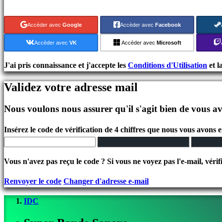
Jeux
indés
Accèder avec
Google
Accèder avec
Facebook
Jeux
de
Accèder avec
VK
Accèder avec
Microsoft
simulation
Jeux
J'ai pris connaissance et j'accepte les
Conditions d'Utilisation
et l
de
Validez votre adresse mail
casse
tête
Nous voulons nous assurer qu'il s'agit bien de vous av
Jeux
de
Insérez le code de vérification de 4 chiffres que nous vous avons 
combat
Demos
Vous n'avez pas reçu le code ? Si vous ne voyez pas l'e-mail, vérif
Communauté
Renvoyer le code
Changer d'adresse e-mail
IDC
Gameplays