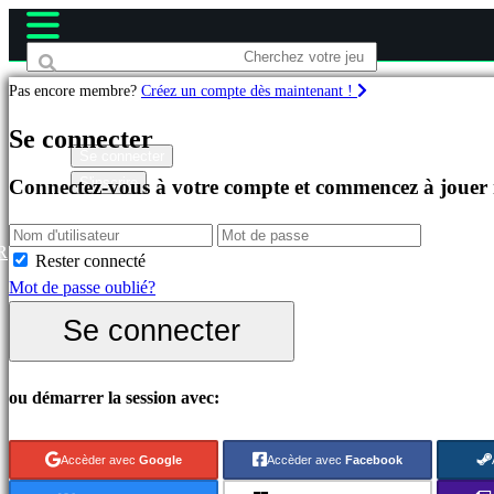
Pas encore membre?
Créez un compte dès maintenant !
Jeux
Se connecter
Se connecter
S'inscrire
Connectez-vous à votre compte et commencez à jouer
Célèbres
Nouveautés
Free
R
Rester connecté
to
Mot de passe oublié?
Play
Se connecter
Catégories
ou démarrer la session avec:
Jeux
d'Action
Accèder avec
Google
Accèder avec
Facebook
Jeux