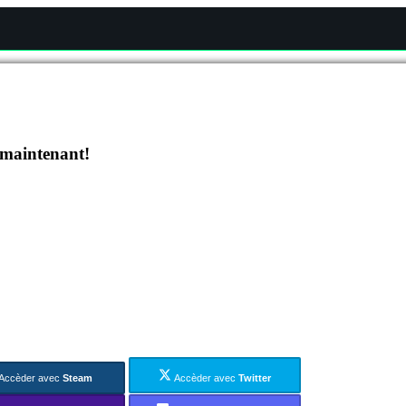
 maintenant!
Accèder avec
Steam
Accèder avec
Twitter