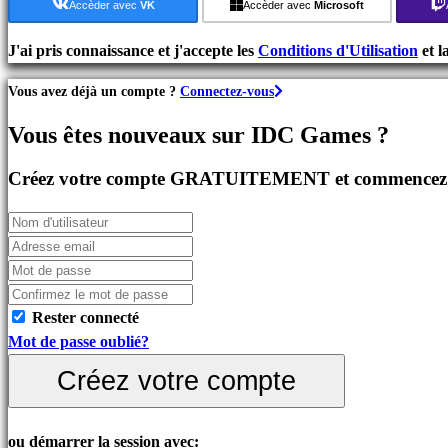
de
Accèder avec
VK
Accèder avec
Microsoft
Stratégie
Jeux
J'ai pris connaissance et j'accepte les
Conditions d'Utilisation
et l
d'Aventure
Vous avez déjà un compte ?
Connectez-vous
Jeux
MMO
Vous êtes nouveaux sur IDC Games ?
Jeux
RPG
Créez votre compte GRATUITEMENT et commencez à 
Jeux
de
Sport
Jeux
de
Tir
Rester connecté
Jeux
Mot de passe oublié?
de
Créez votre compte
course
Jeux
casual
ou démarrer la session avec: