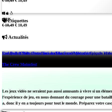
€ 10,49
€ 10,49
-50%
Étiquettes
€ 10,49
€ 10,49
Actualités
European Clubs Guardians arrive avec des joueurs épiques et des
Red Bull et Motorfest s’Unissent dans un Podcast à Grande Vites
Red Bull défie la vitesse lors du The Crew Motorfest
eFootball™
The Crew Motorfest
The Crew Motorfest
521 days ago
525 days ago
525 days ago
Les jeux vidéo ne seraient pas aussi amusants à vivre si un élém
l’expérience de jeu, en nous donnant du courage pour une bataill
a, donc il y en a toujours pour tout le monde. Préparez votre cas