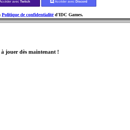
Accèder avec
Twitch
Accèder avec
Discord
a
Politique de confidentialité
d'IDC Games.
jouer dès maintenant !