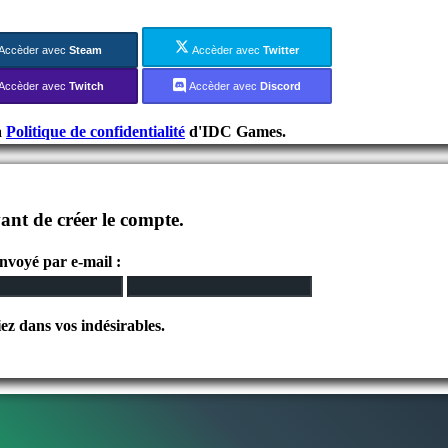
Accèder avec
Steam
Accèder avec
Twitter
Accèder avec
Twitch
Accèder avec
Discord
a
Politique de confidentialité
d'IDC Games.
ant de créer le compte.
envoyé par e-mail :
iez dans vos indésirables.