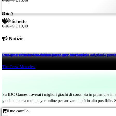
€ 10,49
€ 10,49
-50%
Etichette
€ 10,49
€ 10,49
Notizie
European Clubs Guardians porta giocatori epici e migliorie perso
Red Bull e Motorfest Collaborano per un Podcast ad Alta Veloci
Red Bull sfida la velocità al The Crew Motorfest
eFootball™
The Crew Motorfest
The Crew Motorfest
521 days ago
526 days ago
526 days ago
Su IDC Games troverai i migliori giochi di corsa, sia in prima che in t
giochi di corsa multiplayer online per arrivare il più in alto possibile
Il tuo carrello: