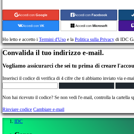
Giochi
casual
Accedi con
Google
Accedi con
Facebook
Giochi
indie
Accedi con
VK
Accedi con
Microsoft
Giochi
di
Ho letto e accetto i
Termini d'Uso
e la
Politica sulla Privacy
di IDC G
simulazione
Convalida il tuo indirizzo e-mail.
Giochi
di
Vogliamo assicurarci che sei tu prima di creare l'accou
puzzle
Giochi
Inserisci il codice di verifica di 4 cifre che ti abbiamo inviato via e-mai
picchiaduro
Demo
Non hai ricevuto il codice? Se non vedi l'e-mail, controlla la cartella 
Community
Rinviare codice
Cambiare e-mail
IDC
Gameplays