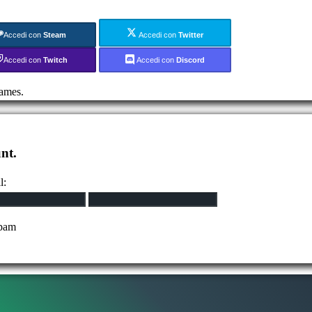
Accedi con
Steam
Accedi con
Twitter
Accedi con
Twitch
Accedi con
Discord
ames.
nt.
l:
spam