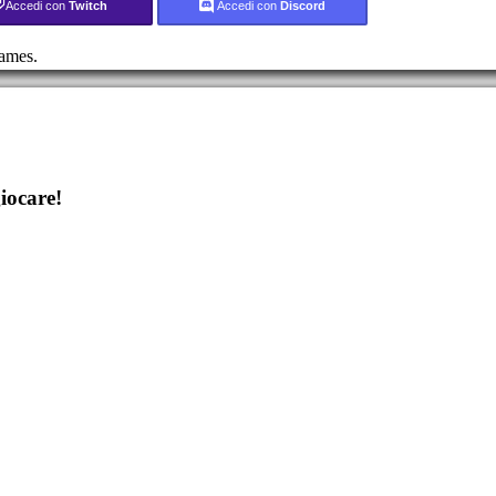
Accedi con
Twitch
Accedi con
Discord
ames.
iocare!