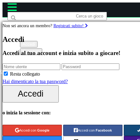
Non sei ancora un membro?
Registrati subito!
Giochi
Accedi
Accedi
Registrati
Accedi al tuo account e inizia subito a giocare!
In
evidenza
Novità
R
Resta collegato
Free
Hai dimenticato la tua password?
to
Accedi
Play
Categorie
o inizia la sessione con:
Giochi
Accedi con
Google
Accedi con
Facebook
di