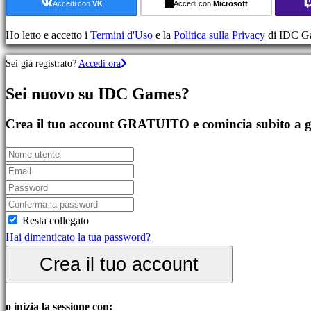
azione
Accedi con
VK
Accedi con
Microsoft
Giochi
di
Ho letto e accetto i
Termini d'Uso
e la
Politica sulla Privacy
di IDC G
strategia
Sei già registrato?
Accedi ora
Giochi
di
Sei nuovo su IDC Games?
avventura
Giochi
Crea il tuo account GRATUITO e comincia subito a g
MMO
Giochi
GDR
Giochi
di
sport
Resta collegato
Giochi
Hai dimenticato la tua password?
sparatutto
Crea il tuo account
Giochi
di
corsa
o inizia la sessione con: