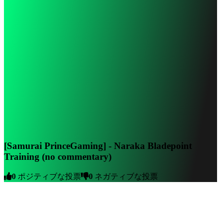
[Samurai PrinceGaming] - Naraka Bladepoint
Training (no commentary)
0
ポジティブな投票
0
ネガティブな投票