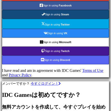
で
Sign in using
Facebook
プ
レ
Sign in using
Steam
イ
Sign in using
Twitter
カ
テ
Sign in using
VK
ゴ
リ
Sign in using
Microsoft
ー
Sign in using
Twitch
Sign in using
Discord
ア
ク
I have read and am in agreement with IDC Games'
Terms of Use
シ
and
Privacy Policy
.
ョ
ン
メンバーですか？
今すぐログイン！
ゲ
ー
IDC Gamesは初めてですか？
ム
戦
無料アカウントを作成して、今すぐプレイを始め
略