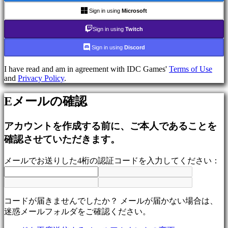
ム
Sign in using
Microsoft
シ
ュ
Sign in using
Twitch
ー
Sign in using
Discord
テ
ィ
I have read and am in agreement with IDC Games'
Terms of Use
ン
and
Privacy Policy
.
グ
ゲ
Eメールの確認
ー
ム
アカウントを作成する前に、ご本人であることを
Racing
games
確認させていただきます。
Casual
games
メールでお送りした4桁の認証コードを入力してください：
Indie
games
Simulation
games
Puzzle
コードが届きませんでしたか？ メールが届かない場合は、
games
迷惑メールフォルダをご確認ください。
Fighting
games