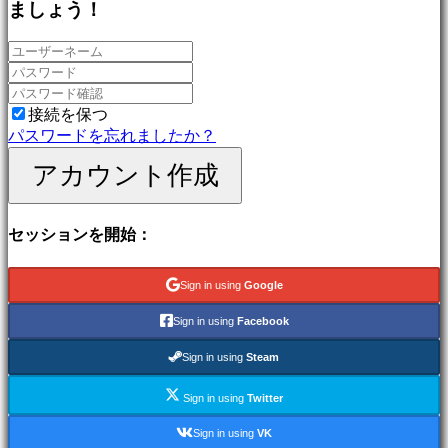
ましょう！
ゲ
ー
ム
冒
険
ゲ
接続を保つ
ー
パスワードを忘れましたか？
ム
アカウント作成
MMO
ゲ
ー
セッションを開始：
ム
RPG
ゲ
Sign in using
Google
ー
ム
Sign in using
Facebook
ス
ポ
Sign in using
Steam
ー
Sign in using
Twitter
ツ
ゲ
Sign in using
VK
ー