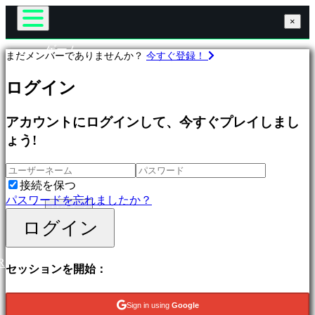
×
×
×
ゲーム
まだメンバーでありませんか？
今すぐ登録！
Gameplay
ゲ
ゲーム内イベント
ログイン
ー
ニュース
ム
メディア
プ
アカウントにログインして、今すぐプレイしまし
ガイド
ロ
サポート
ょう!
フ
フォーラム
ィ
ショップ
ー
接続を保つ
ル
パスワードを忘れましたか？
ログイン
ログイン
登録
特
集
新
R
セッションを開始：
作
無
料
Sign in using
Google