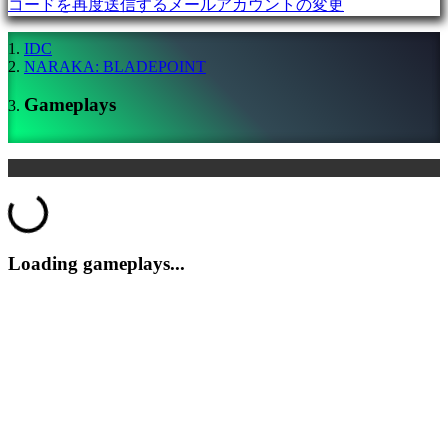
コードを再度送信する
メールアカウントの変更
デ
モ
IDC
NARAKA: BLADEPOINT
コ
Gameplays
ミ
ュ
ニ
テ
Loading...
ィ
ー
Loading gameplays...
Gameplay
ゲ
ー
ム
内
イ
ベ
ン
ト