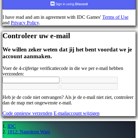
AR
Sign in using
Discord
BS
CS
I have read and am in agreement with IDC Games'
Terms of Use
DA
and
Privacy Policy
.
DE
EL
Controleer uw e-mail
EN
ES
FI
We willen zeker weten dat jij het bent voordat we je
FR
account aanmaken.
HR
IT
Voer de 4-cijferige verificatiecode in die we per e-mail hebben
JA
verzonden:
KO
NL
NO
PL
PT
Heb je de code niet ontvangen? Als je de e-mail niet ziet, controleer
RO
dan de map met ongewenste e-mail.
RU
Code opnieuw verzenden
E-mailaccount wijzigen
SR
SV
TH
IDC
TR
1812: Napoleon Wars
UK