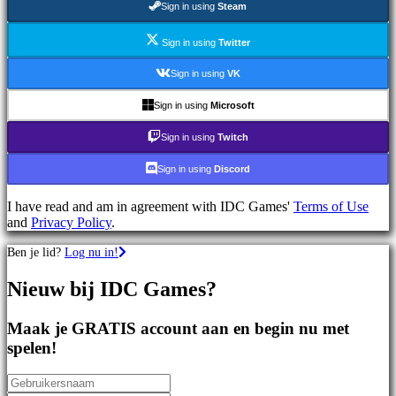
Sign in using
Steam
games
Sportspellen
Schietspellen
Sign in using
Twitter
Racing
games
Sign in using
VK
Casual
games
Sign in using
Microsoft
Indie
games
Sign in using
Twitch
Simulation
games
Sign in using
Discord
Puzzle
games
I have read and am in agreement with IDC Games'
Terms of Use
Fighting
and
Privacy Policy
.
games
Demo's
Ben je lid?
Log nu in!
Nieuw bij IDC Games?
Gemeenschap
Maak je GRATIS account aan en begin nu met
Gameplay
spelen!
In-
game
evenementen