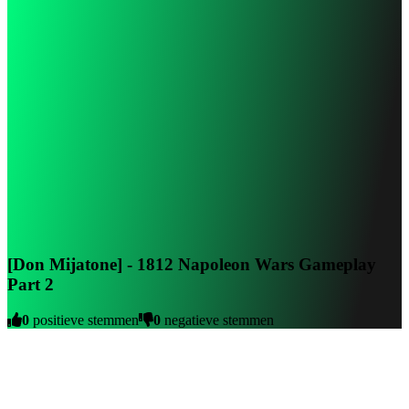
[Don Mijatone] - 1812 Napoleon Wars Gameplay
Part 2
0
positieve stemmen
0
negatieve stemmen