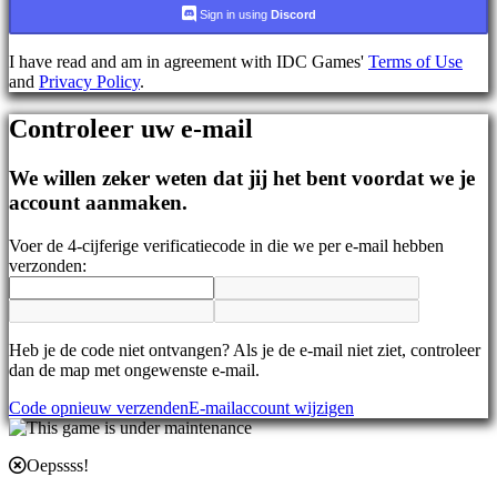
AR
Sign in using
Discord
BS
CS
I have read and am in agreement with IDC Games'
Terms of Use
DA
and
Privacy Policy
.
DE
EL
Controleer uw e-mail
EN
ES
FI
We willen zeker weten dat jij het bent voordat we je
FR
account aanmaken.
HR
IT
Voer de 4-cijferige verificatiecode in die we per e-mail hebben
JA
verzonden:
KO
NL
NO
PL
PT
Heb je de code niet ontvangen? Als je de e-mail niet ziet, controleer
RO
dan de map met ongewenste e-mail.
RU
Code opnieuw verzenden
E-mailaccount wijzigen
SR
SV
TH
Oepssss!
TR
UK