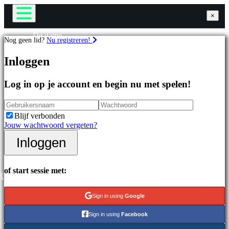
×
×
×
De game
Nog geen lid?
Nu registreren!
Gameplay
Games
In-game evenementen
Inloggen
Nieuws
Media
Uitgelichte
Handleidingen
Log in op je account en begin nu met spelen!
games
Ondersteuning
Nieuwe
Forums
uitgaven
Winkel
Blijf verbonden
Gratis
Jouw wachtwoord vergeten?
te
spelen
Inloggen
Inloggen
Registreren
Categorieën
of start sessie met:
R
Actiespellen
Strategiespellen
Sign in using
Google
Adventuregames
MMO-
Sign in using
Facebook
games
RPG-