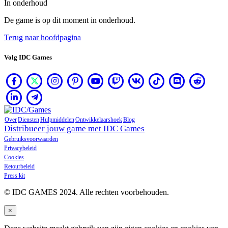
In onderhoud
VI
ZH
De game is op dit moment in onderhoud.
Terug naar hoofdpagina
De
game
Volg IDC Games
De
game
Gameplay
In-
game
Over
Diensten
Hulpmiddelen
Ontwikkelaarshoek
Blog
evenementen
Distribueer jouw game met IDC Games
Nieuws
Gebruiksvoorwaarden
Media
Privacybeleid
Handleidingen
Cookies
Forums
Retourbeleid
Press kit
© IDC GAMES 2024. Alle rechten voorbehouden.
×