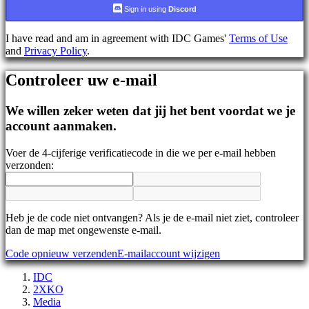
AR
Sign in using
Discord
BS
CS
I have read and am in agreement with IDC Games'
Terms of Use
DA
and
Privacy Policy
.
DE
EL
Controleer uw e-mail
EN
ES
FI
We willen zeker weten dat jij het bent voordat we je
FR
account aanmaken.
HR
IT
Voer de 4-cijferige verificatiecode in die we per e-mail hebben
JA
verzonden:
KO
NL
NO
PL
PT
Heb je de code niet ontvangen? Als je de e-mail niet ziet, controleer
RO
dan de map met ongewenste e-mail.
RU
Code opnieuw verzenden
E-mailaccount wijzigen
SR
SV
IDC
TH
2XKO
TR
Media
UK