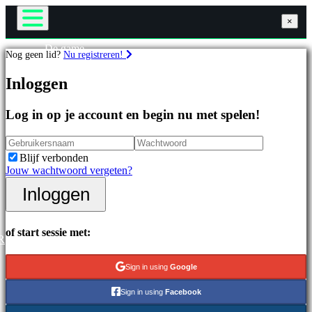
×
×
×
De game
Nog geen lid?
Nu registreren!
Gameplay
Games
In-game evenementen
Inloggen
Nieuws
Media
Uitgelichte
Handleidingen
Log in op je account en begin nu met spelen!
games
Ondersteuning
Nieuwe
Forums
uitgaven
Winkel
Blijf verbonden
Gratis
Jouw wachtwoord vergeten?
te
spelen
Inloggen
Inloggen
Registreren
Categorieën
of start sessie met:
R
Actiespellen
Strategiespellen
Sign in using
Google
Adventuregames
MMO-
Sign in using
Facebook
games
RPG-