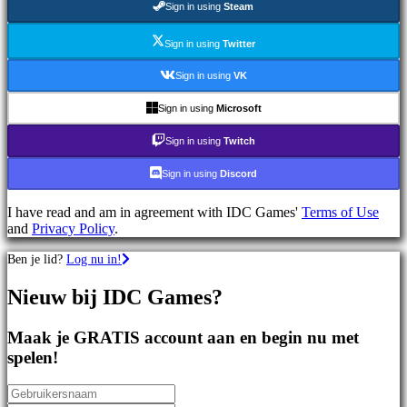
Sign in using
Steam
games
Sportspellen
Schietspellen
Sign in using
Twitter
Racing
games
Sign in using
VK
Casual
games
Sign in using
Microsoft
Indie
games
Sign in using
Twitch
Simulation
games
Sign in using
Discord
Puzzle
games
I have read and am in agreement with IDC Games'
Terms of Use
Fighting
and
Privacy Policy
.
games
Demo's
Ben je lid?
Log nu in!
Nieuw bij IDC Games?
Gemeenschap
Maak je GRATIS account aan en begin nu met
Gameplay
spelen!
In-
game
evenementen