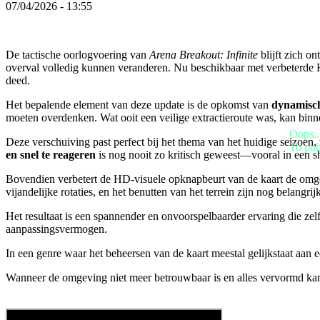
AR
07/04/2026 - 13:55
BS
CS
DA
De tactische oorlogvoering van
Arena Breakout: Infinite
blijft zich o
DE
overval volledig kunnen veranderen. Nu beschikbaar met verbeterde HD
EL
deed.
EN
ES
Het bepalende element van deze update is de opkomst van
dynamisc
FI
moeten overdenken. Wat ooit een veilige extractieroute was, kan bi
FR
Oops..
HR
Deze verschuiving past perfect bij het thema van het huidige seizoe
To pub
IT
en snel te reageren
is nog nooit zo kritisch geweest—vooral in een sho
JA
KO
Bovendien verbetert de HD-visuele opknapbeurt van de kaart de omgev
NL
vijandelijke rotaties, en het benutten van het terrein zijn nog belang
NO
PL
Het resultaat is een spannender en onvoorspelbaarder ervaring die zel
PT
aanpassingsvermogen.
RO
RU
In een genre waar het beheersen van de kaart meestal gelijkstaat aan e
SR
SV
Wanneer de omgeving niet meer betrouwbaar is en alles vervormd kan
TH
TR
UK