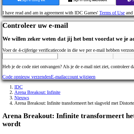
Nieuws
Media
I have read and am in agreement with IDC Games'
Terms of Use
and
Handleidingen
Forums
Controleer uw e-mail
IDC
Gifts
IDC
We willen zeker weten dat jij het bent voordat we je
Plays
Ondersteuning
Voer de 4-cijferige verificatiecode in die we per e-mail hebben verzo
Veelgestelde
vragen
Heb je de code niet ontvangen? Als je de e-mail niet ziet, controleer
Account
Code opnieuw verzenden
E-mailaccount wijzigen
IDC
Registreren
Arena Breakout: Infinite
Inloggen
Nieuws
Jouw
Arena Breakout: Infinite transformeert het slagveld met Distor
wachtwoord
vergeten?
Arena Breakout: Infinite transformeert he
Taal
wordt
wijzigen