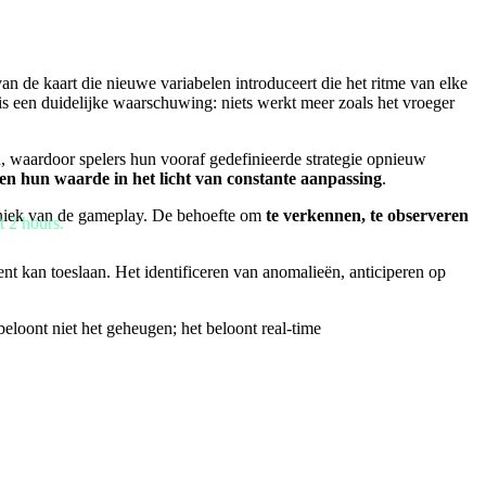
n de kaart die nieuwe variabelen introduceert die het ritme van elke
s een duidelijke waarschuwing: niets werkt meer zoals het vroeger
n, waardoor spelers hun vooraf gedefinieerde strategie opnieuw
zen hun waarde in het licht van constante aanpassing
.
haniek van de gameplay. De behoefte om
te verkennen, te observeren
t 2 hours.
 kan toeslaan. Het identificeren van anomalieën, anticiperen op
eloont niet het geheugen; het beloont real-time