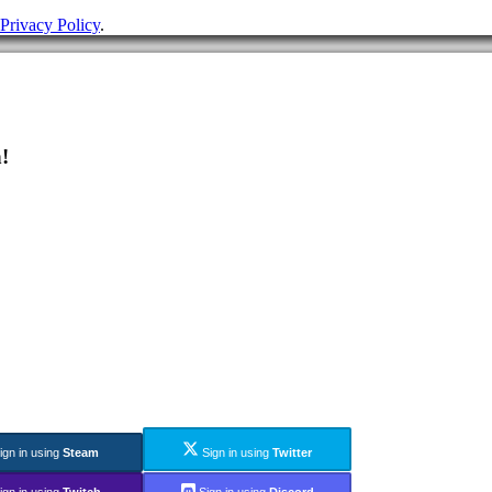
Privacy Policy
.
!
ign in using
Steam
Sign in using
Twitter
ign in using
Twitch
Sign in using
Discord