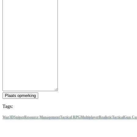
Plaats opmerking
Tags:
War
3D
Sniper
Resource Management
Tactical RPG
Multiplayer
Realistic
Tactical
Gun Cus
Arena Breakout: Infinite
Volg IDC Games