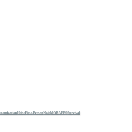
tomization
Heist
First-Person
Noir
MOBA
FPS
Survival