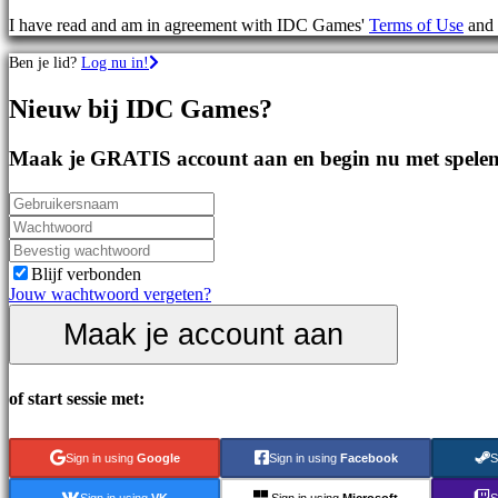
games
I have read and am in agreement with IDC Games'
Terms of Use
and
Sportspellen
Schietspellen
Ben je lid?
Log nu in!
Racing
games
Nieuw bij IDC Games?
Casual
games
Indie
Maak je GRATIS account aan en begin nu met spelen
games
Simulation
games
Puzzle
games
Fighting
Blijf verbonden
games
Jouw wachtwoord vergeten?
Demo's
Maak je account aan
Gemeenschap
of start sessie met:
Gameplay
In-
Sign in using
Google
Sign in using
Facebook
S
game
evenementen
Sign in using
VK
Sign in using
Microsoft
S