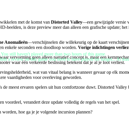
ntwikkelen met de komst van
Distorted Valley
—een gewijzigde versie va
-beelden, is deze preview meer dan alleen een grafische update; het i
he Anomalieën
—verschijnselen die willekeurig op de kaart verschijne
nnen enkele seconden een doodloop worden.
Vorige inlichtingen verlie
.You still haven't played more than two hours of this game.
n, waar vervorming geen alleen narratief concept is, maar een kernmec
lish a review on this game you need to have played for longer... At leas
oter waar één verkeerde beslissing betekent dat je al je loot verliest.
ingshelderheid, wat van vitaal belang is wanneer gevaar op elk moment
rijkere vaardigheden voor overleving geworden.
fs de meest ervaren spelers uit hun comfortzone duwt. Distorted Valley b
en voordeel, verandert deze update volledig de regels van het spel.
 worden, hoe ga je je volgende incursion plannen?