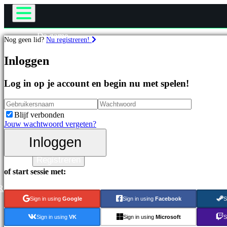
De game
Nog geen lid?
Nu registreren!
Gameplay
Games
In-game evenementen
Inloggen
Nieuws
Media
Uitgelichte
Log in op je account en begin nu met spelen!
Handleidingen
games
Ondersteuning
Nieuwe
Forums
uitgaven
Blijf verbonden
Gratis
Winkel
Jouw wachtwoord vergeten?
te
spelen
Inloggen
Inloggen
Categorieën
Registreren
of start sessie met:
Actiespellen
Strategiespellen
R
Adventuregames
Sign in using
Google
Sign in using
Facebook
S
MMO-
games
Sign in using
VK
Sign in using
Microsoft
S
RPG-