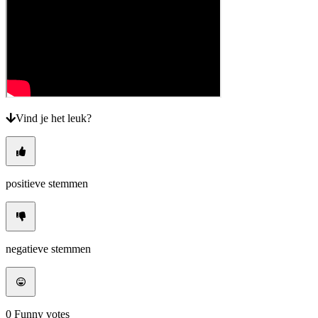
VI
ZH
De
game
De
Vind je het leuk?
game
Gameplay
In-
game
evenementen
Nieuws
positieve stemmen
Media
Handleidingen
Forums
negatieve stemmen
0
Funny votes