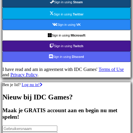
Sign in using
Steam
games
Sportspellen
Schietspellen
Sign in using
Twitter
Racing
games
Sign in using
VK
Casual
games
Sign in using
Microsoft
Indie
games
Sign in using
Twitch
Simulation
games
Sign in using
Discord
Puzzle
games
I have read and am in agreement with IDC Games'
Terms of Use
Fighting
and
Privacy Policy
.
games
Demo's
Ben je lid?
Log nu in!
Nieuw bij IDC Games?
Gemeenschap
Maak je GRATIS account aan en begin nu met
Gameplay
spelen!
In-
game
evenementen