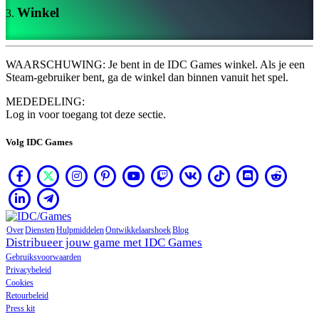
VI
Winkel
ZH
De
WAARSCHUWING: Je bent in de IDC Games winkel. Als je een
game
Steam-gebruiker bent, ga de winkel dan binnen vanuit het spel.
MEDEDELING:
De
Log in voor toegang tot deze sectie.
game
Gameplay
Volg IDC Games
In-
game
evenementen
Nieuws
Media
Handleidingen
Forums
Over
Diensten
Hulpmiddelen
Ontwikkelaarshoek
Blog
Distribueer jouw game met IDC Games
Gebruiksvoorwaarden
Privacybeleid
Cookies
Retourbeleid
Press kit