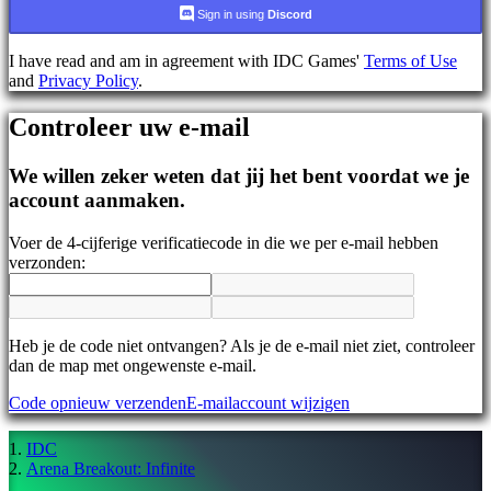
AR
Sign in using
Discord
BS
CS
I have read and am in agreement with IDC Games'
Terms of Use
DA
and
Privacy Policy
.
DE
EL
Controleer uw e-mail
EN
ES
FI
We willen zeker weten dat jij het bent voordat we je
FR
account aanmaken.
HR
IT
Voer de 4-cijferige verificatiecode in die we per e-mail hebben
JA
verzonden:
KO
NL
NO
PL
PT
Heb je de code niet ontvangen? Als je de e-mail niet ziet, controleer
RO
dan de map met ongewenste e-mail.
RU
Code opnieuw verzenden
E-mailaccount wijzigen
SR
SV
TH
IDC
TR
Arena Breakout: Infinite
UK