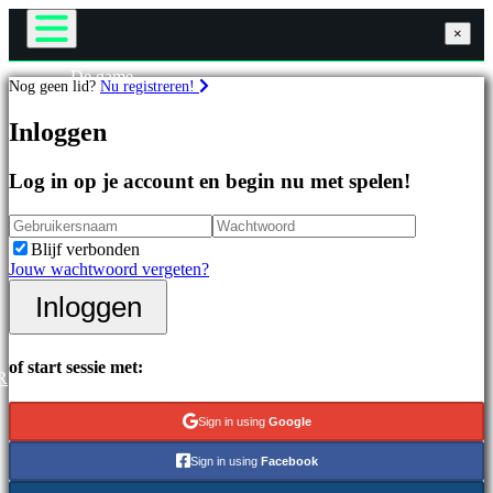
×
×
×
De game
Nog geen lid?
Nu registreren!
Gameplay
Games
In-game evenementen
Inloggen
Nieuws
Media
Uitgelichte
Handleidingen
Log in op je account en begin nu met spelen!
games
Ondersteuning
Nieuwe
Forums
uitgaven
Winkel
Blijf verbonden
Gratis
Jouw wachtwoord vergeten?
te
spelen
Inloggen
Inloggen
Registreren
Categorieën
of start sessie met:
R
Actiespellen
Strategiespellen
Sign in using
Google
Adventuregames
MMO-
Sign in using
Facebook
games
RPG-