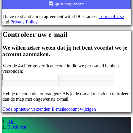
AR
Sign in using
Discord
BS
CS
I have read and am in agreement with IDC Games'
Terms of Use
DA
and
Privacy Policy
.
DE
EL
Controleer uw e-mail
EN
ES
FI
We willen zeker weten dat jij het bent voordat we je
FR
account aanmaken.
HR
IT
Voer de 4-cijferige verificatiecode in die we per e-mail hebben
JA
verzonden:
KO
NL
NO
PL
PT
Heb je de code niet ontvangen? Als je de e-mail niet ziet, controleer
RO
dan de map met ongewenste e-mail.
RU
Code opnieuw verzenden
E-mailaccount wijzigen
SR
SV
TH
IDC
TR
Blockpost
UK