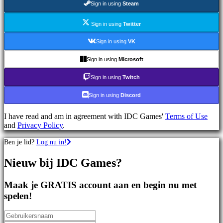
Sign in using
Steam
games
Sportspellen
Schietspellen
Sign in using
Twitter
Racing
games
Sign in using
VK
Casual
games
Sign in using
Microsoft
Indie
games
Sign in using
Twitch
Simulation
games
Sign in using
Discord
Puzzle
games
I have read and am in agreement with IDC Games'
Terms of Use
Fighting
and
Privacy Policy
.
games
Demo's
Ben je lid?
Log nu in!
Nieuw bij IDC Games?
Gemeenschap
Maak je GRATIS account aan en begin nu met
Gameplay
spelen!
In-
game
evenementen