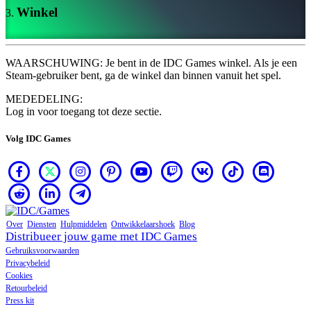
VI
Winkel
ZH
De
WAARSCHUWING: Je bent in de IDC Games winkel. Als je een
game
Steam-gebruiker bent, ga de winkel dan binnen vanuit het spel.
MEDEDELING:
De
Log in voor toegang tot deze sectie.
game
Gameplay
Volg IDC Games
In-
game
evenementen
Nieuws
Media
Handleidingen
Forums
Over
Diensten
Hulpmiddelen
Ontwikkelaarshoek
Blog
Distribueer jouw game met IDC Games
Gebruiksvoorwaarden
Privacybeleid
Cookies
Retourbeleid
Press kit