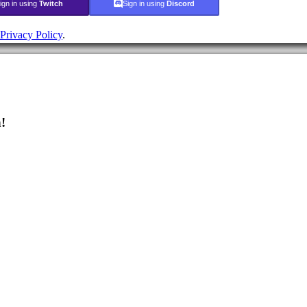
ign in using
Twitch
Sign in using
Discord
Privacy Policy
.
!