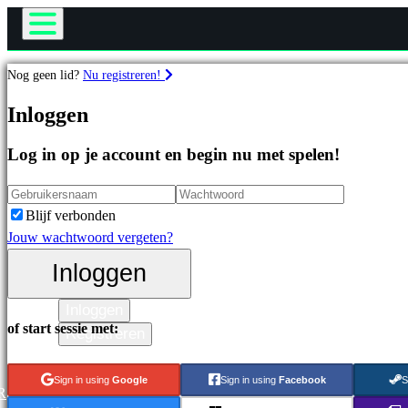
De game
Nog geen lid?
Nu registreren!
Gameplay
Games
Inloggen
In-game evenementen
Nieuws
Log in op je account en begin nu met spelen!
Media
Uitgelichte
Handleidingen
games
Ondersteuning
Nieuwe
Blijf verbonden
Forums
uitgaven
Jouw wachtwoord vergeten?
Winkel
Gratis
Inloggen
te
spelen
Inloggen
of start sessie met:
Categorieën
Registreren
Sign in using
Google
Sign in using
Facebook
S
Actiespellen
R