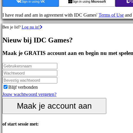
Strategiespellen
Sign in using
VK
Sign in using
Microsoft
S
Adventuregames
MMO-
I have read and am in agreement with IDC Games'
Terms of Use
and
games
Ben je lid?
Log nu in!
RPG-
games
Nieuw bij IDC Games?
Sportspellen
Schietspellen
Maak je GRATIS account aan en begin nu met spelen
Racing
games
Casual
games
Indie
Blijf verbonden
games
Jouw wachtwoord vergeten?
Simulation
Maak je account aan
games
Puzzle
games
of start sessie met:
Fighting