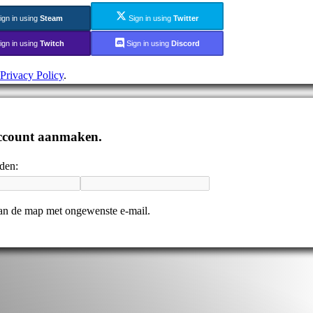
ign in using
Steam
Sign in using
Twitter
ign in using
Twitch
Sign in using
Discord
Privacy Policy
.
 account aanmaken.
nden:
 dan de map met ongewenste e-mail.