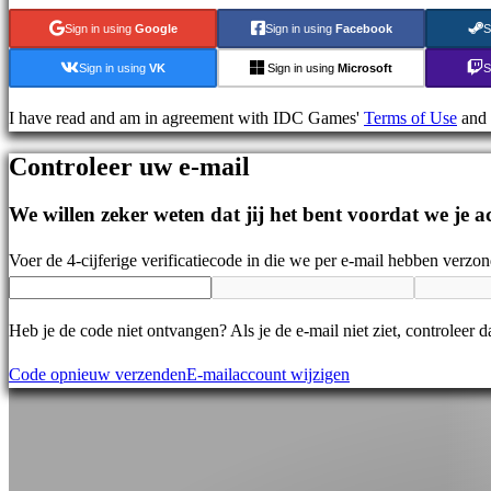
games
Sign in using
Google
Sign in using
Facebook
S
Demo's
Sign in using
VK
Sign in using
Microsoft
S
Gemeenschap
I have read and am in agreement with IDC Games'
Terms of Use
and
Controleer uw e-mail
Gameplay
In-
We willen zeker weten dat jij het bent voordat we je
game
evenementen
Voer de 4-cijferige verificatiecode in die we per e-mail hebben verzo
Nieuws
Media
Heb je de code niet ontvangen? Als je de e-mail niet ziet, controleer
Handleidingen
Forums
Code opnieuw verzenden
E-mailaccount wijzigen
IDC
Gifts
IDC
Plays