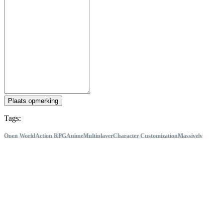
Plaats opmerking
Tags:
Open World
Action RPG
Anime
Multiplayer
Character Customization
Massively
Multiplayer
MMORPG
Colorful
Genshin Impact
Volg IDC Games