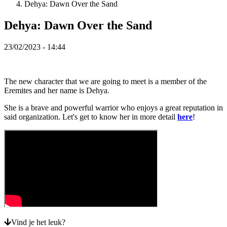
Dehya: Dawn Over the Sand
VI
ZH
Dehya: Dawn Over the Sand
De
23/02/2023 - 14:44
game
De
The new character that we are going to meet is a member of the
game
Eremites and her name is Dehya.
Gameplay
In-
She is a brave and powerful warrior who enjoys a great reputation in
game
said organization. Let's get to know her in more detail
here
!
evenementen
Nieuws
Media
Handleidingen
Forums
Vind je het leuk?