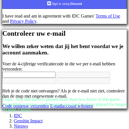
AR
Sign in using
Discord
BS
CS
I have read and am in agreement with IDC Games'
Terms of Use
DA
and
Privacy Policy
.
DE
EL
Controleer uw e-mail
EN
ES
FI
We willen zeker weten dat jij het bent voordat we je
FR
account aanmaken.
HR
IT
Voer de 4-cijferige verificatiecode in die we per e-mail hebben
JA
verzonden:
KO
NL
NO
PL
PT
Heb je de code niet ontvangen? Als je de e-mail niet ziet, controleer
RO
dan de map met ongewenste e-mail.
Oops...You still haven't played more than two hours of this game.
RU
To publish a review on this game you need to have played for longer..
Code opnieuw verzenden
E-mailaccount wijzigen
SR
At least 2 hours.
SV
IDC
TH
Genshin Impact
TR
Nieuws
UK