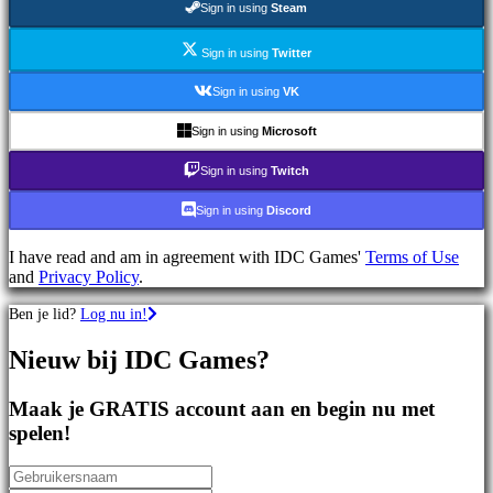
Sign in using
Steam
games
Sportspellen
Schietspellen
Sign in using
Twitter
Racing
games
Sign in using
VK
Casual
games
Sign in using
Microsoft
Indie
games
Sign in using
Twitch
Simulation
games
Sign in using
Discord
Puzzle
games
I have read and am in agreement with IDC Games'
Terms of Use
Fighting
and
Privacy Policy
.
games
Demo's
Ben je lid?
Log nu in!
Nieuw bij IDC Games?
Gemeenschap
Maak je GRATIS account aan en begin nu met
Gameplay
spelen!
In-
game
evenementen