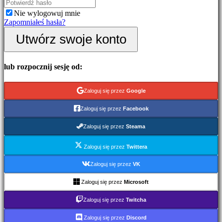
Wydarzenia
Nie wylogowuj mnie
w
Zapomniałeś hasła?
grze
Wiadomości
Utwórz swoje konto
Media
Przewodniki
Forum
lub rozpocznij sesję od:
IDC
Gifts
IDC
Zaloguj się przez
Google
Plays
Wsparcie
Zaloguj się przez
Facebook
FAQ
Zaloguj się przez
Steama
Konto
Zaloguj się przez
Twittera
Zarejestruj
Zaloguj się przez
VK
się
Zaloguj
Zaloguj się przez
Microsoft
się
Zapomniałeś
Zaloguj się przez
Twitcha
hasła?
Zaloguj się przez
Discord