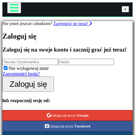
×
×
×
Gra
Nie jesteś jeszcze członkiem?
Zarejestruj się teraz!
Rozgrywka
Gry
Wydarzenia w grze
Zaloguj się
Wiadomości
Media
Wyróżnione
Przewodniki
Zaloguj się na swoje konto i zacznij grać już teraz!
Nowe
Wsparcie
gry
Forum
Free
Sklep
Nie wylogowuj mnie
to
Zapomniałeś hasła?
Play
Zaloguj się
Zaloguj się
Kategorie
Zarejestruj się
Gry
lub rozpocznij sesję od:
R
akcji
Gry
Zaloguj się przez
Google
strategiczne
Gry
Zaloguj się przez
Facebook
przygodowe
Gry