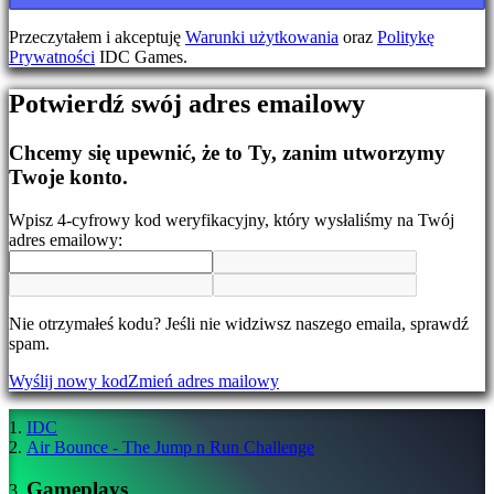
Zmień
język
Przeczytałem i akceptuję
Warunki użytkowania
oraz
Politykę
Prywatności
IDC Games.
AR
BS
Potwierdź swój adres emailowy
CS
DA
DE
Chcemy się upewnić, że to Ty, zanim utworzymy
EL
Twoje konto.
EN
ES
Wpisz 4-cyfrowy kod weryfikacyjny, który wysłaliśmy na Twój
FI
adres emailowy:
FR
HR
IT
JA
Nie otrzymałeś kodu? Jeśli nie widziwsz naszego emaila, sprawdź
KO
spam.
NL
NO
Wyślij nowy kod
Zmień adres mailowy
PL
PT
RO
IDC
RU
Air Bounce - The Jump n Run Challenge
SR
SV
Gameplays