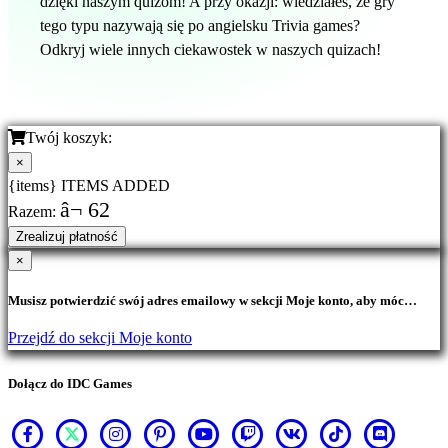
dzięki naszym quizom! A przy okazji: wiedziałeś, że gry
tego typu nazywają się po angielsku Trivia games?
Odkryj wiele innych ciekawostek w naszych quizach!
Twój koszyk:
×
{items} ITEMS ADDED
â¬ 62
Razem:
Zrealizuj płatność
×
Musisz potwierdzić swój adres emailowy w sekcji Moje konto, aby móc
realizować zakupy.
Przejdź do sekcji Moje konto
Dołącz do IDC Games