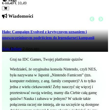
€ 10,49
€ 10,49
Wiadomości
Halo: Campaign Evolved z krytycznym uznaniem i
unowocześnionym podejściem do legendarnej kampanii
Quizy
Halo Infinite
2 days ago
Graj na IDC Games, Twojej platformie quizów
Wiedziałeś, że oryginalna konsola Nintendo, czyli NES,
była nazywana w Japonii „Nintendo Famicom” (tzn.
komputer rodzinny, z ang. family computer)? A to tylko
jedna z wielu ciekawostek! Żeby nauczyć się więcej i
przetestować swoją wiedzę, mamy dla Ciebie całą gamę
quizów! Nauka i zabawa w jednym? W szkole takie
połączenia raczej nie istnieją, ale na szczęście są dostępne