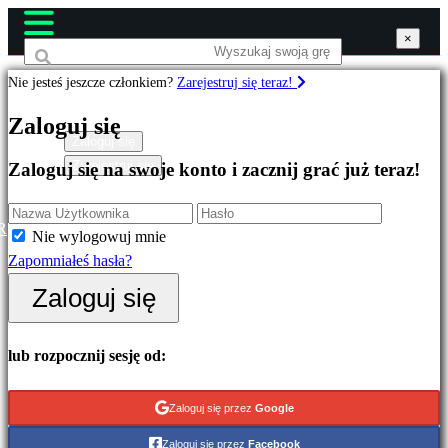
×
×
×
Nie jesteś jeszcze członkiem?
Zarejestruj się teraz!
Gry
Zaloguj się
Zaloguj się
Zarejestruj się
Zaloguj się na swoje konto i zacznij grać już teraz!
Wyróżnione
Nowe
gry
R
Nie wylogowuj mnie
Free
Zapomniałeś hasła?
to
Zaloguj się
Play
Kategorie
lub rozpocznij sesję od:
Gry
Zaloguj się przez
Google
akcji
Zaloguj się przez
Facebook