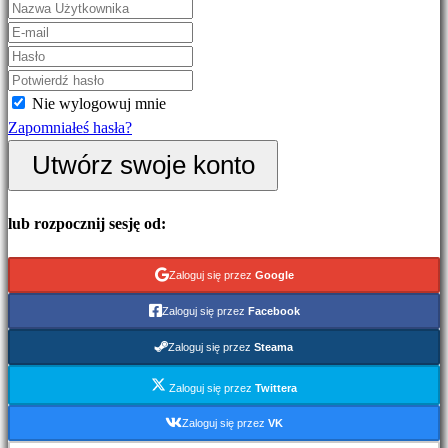
symulacyjne
Gry
logiczne
Bijatyki
Nie wylogowuj mnie
Dema
Zapomniałeś hasła?
Utwórz swoje konto
Społeczność
lub rozpocznij sesję od:
Gameplays
Wydarzenia
Zaloguj się przez
Google
w
grze
Zaloguj się przez
Facebook
Wiadomości
Zaloguj się przez
Steama
Media
Przewodniki
Zaloguj się przez
Twittera
Forum
Zaloguj się przez
VK
IDC