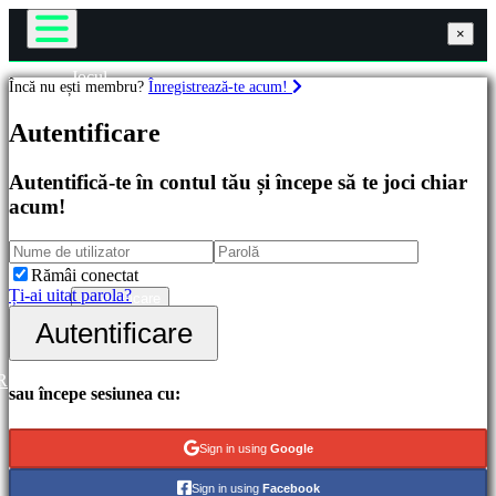
×
×
×
Jocul
Încă nu ești membru?
Înregistrează-te acum!
Gameplay
Jocuri
Evenimente în joc
Autentificare
Noutăți
Media
Recomandate
Ghiduri
Autentifică-te în contul tău și începe să te joci chiar
Lansări
Ajutor
acum!
noi
Forum
Gratis
Magazin
Categorii
Rămâi conectat
Ți-ai uitat parola?
Autentificare
Înregistrare
Autentificare
Jocuri
de
acțiune
R
Jocuri
sau începe sesiunea cu:
de
strategie
Jocuri
Sign in using
Google
de
aventură
Sign in using
Facebook