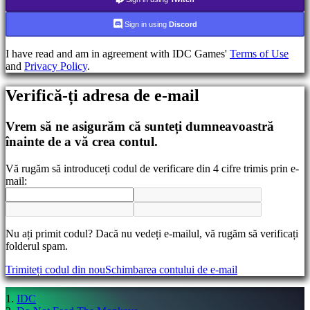
Schimbarea
Sign in using
Discord
limbii
I have read and am in agreement with IDC Games'
Terms of Use
AR
and
Privacy Policy
.
BS
CS
DA
Verifică-ți adresa de e-mail
DE
EL
Vrem să ne asigurăm că sunteți dumneavoastră
EN
înainte de a vă crea contul.
ES
FI
FR
Vă rugăm să introduceți codul de verificare din 4 cifre trimis prin e-
HR
mail:
IT
JA
KO
NL
Nu ați primit codul? Dacă nu vedeți e-mailul, vă rugăm să verificați
NO
folderul spam.
PL
PT
Trimiteți codul din nou
Schimbarea contului de e-mail
RO
RU
IDC
SR