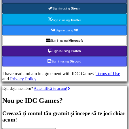
Jocuri
RPG
Sign in using
Steam
Jocuri
RPG
Sign in using
Twitter
Jocuri
sport
Sign in using
VK
Shootere
Racing
Sign in using
Microsoft
games
Casual
Sign in using
Twitch
games
Indie
Sign in using
Discord
games
Simulation
I have read and am in agreement with IDC Games'
Terms of Use
games
and
Privacy Policy
.
Puzzle
games
Ești deja membru?
Autentifică-te acum!
Fighting
games
Nou pe IDC Games?
Demouri
Creează-ți contul tău gratuit și începe să te joci chiar
Comunitate
acum!