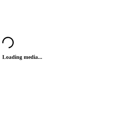
Do Not Feed The Monkeys
Do Not Feed The Monkeys - Gameplay
Loading...
Do Not Feed The Monkeys
Loading media...