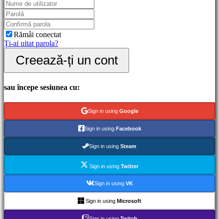
Gameplay
Evenimente
în
joc
Rămâi conectat
Noutăți
Ți-ai uitat parola?
Media
Creează-ți un cont
Ghiduri
Forum
IDC
Gifts
sau începe sesiunea cu:
IDC
Plays
Ajutor
Sign in using
Google
FAQ
Sign in using
Facebook
Cont
Sign in using
Steam
Sign in using
Twitter
Înregistrare
Autentificare
Sign in using
VK
Ți-
ai
Sign in using
Microsoft
uitat
parola?
Sign in using
Twitch