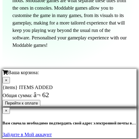
mods. Moddable games are what separate these titles from
the ones in consoles. Moddable games allow you to
customise the game in many games, from its visuals to its
gameplay, making for a more tailored experience that will
keep you playing way beyond the usual run of the
software. Personalised your gameplay experience with our
Moddable games!
Ваша корзина:
×
{items} ITEMS ADDED
â¬ 62
Общая сумма:
Перейти к оплате
×
Вам сначала необходимо подтвердить свой адрес электронной почты в
разделе Моя учетная запись для покупки товаров.
Зайдите в Мой аккаунт