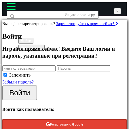
×
×
×
Вы ещё не зарегистрированы?
Зарегистрируйтесь прямо сейчас!
Игры
Войти
Войти
Регистрация
Играйте прямо сейчас! Введите Ваш логин и
Рекомендуемые
пароль, указанные при регистрации.!
Что
нового
R
Бесплатные
Запомнить
онлайн
Забыли пароль?
игры
Войти
Категории
Войти как пользователь:
Экшн-
игры
Регистрация с
Google