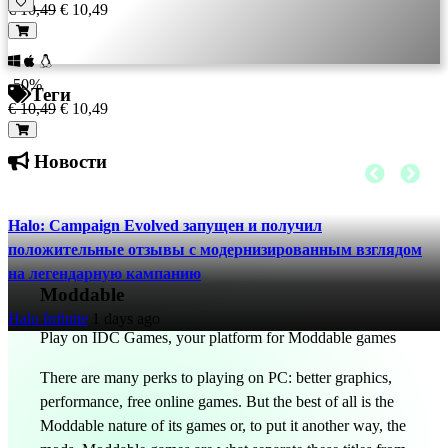
€ 10,49
€ 10,49
-50%
Теги
€ 10,49
€ 10,49
Hовости
Halo: Campaign Evolved запущен и получил
положительные отзывы с модернизированным взглядом
на легендарную кампанию
Moddable
Halo Infinite
1 days ago
Play on IDC Games, your platform for Moddable games
There are many perks to playing on PC: better graphics,
performance, free online games. But the best of all is the
Moddable nature of its games or, to put it another way, the