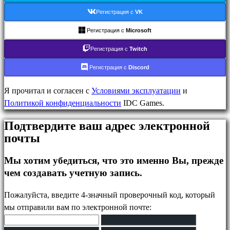
Поддержка
Регистрация с
VK
FAQ
Регистрация с
Microsoft
учетная
Регистрация с
Twitch
запись
Регистрация с
Discord
Я прочитал и согласен с
Условиями эксплуатации
и
Регистрация
Политикой конфиденциальности
IDC Games.
Войти
Забыли
Подтвердите ваш адрес электронной
пароль?
почты
Изменить
Мы хотим убедиться, что это именно Вы, прежде
язык
чем создавать учетную запись.
AR
Пожалуйста, введите 4-значный проверочный код, который
BS
мы отправили вам по электронной почте:
CS
DA