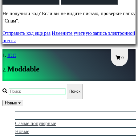
DE
EL
Не получили код? Если вы не видите письмо, проверьте папку
EN
"Спам".
ES
Отправить код еще раз
Измените учетную запись электронной
FI
почты
FR
HR
IDC
IT
0
JA
Moddable
KO
NL
NO
Поиск
PL
PT
Новые
RO
То, что нравится
RU
Самые популярные
SR
Новые
SV