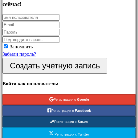
Головоломка
сейчас!
Файтинги
Демо
Сообщество
Запомнить
Забыли пароль?
Gameplays
Создать учетную запись
Внутриигровые
События
Hовости
Войти как пользователь:
Медиа
Pуководство
Регистрация с
Google
Форум
IDC
Регистрация с
Facebook
Plays
Регистрация с
Steam
IDC
Gifts
Регистрация с
Twitter