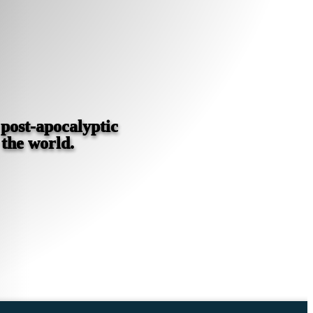
post-apocalyptic
the world.