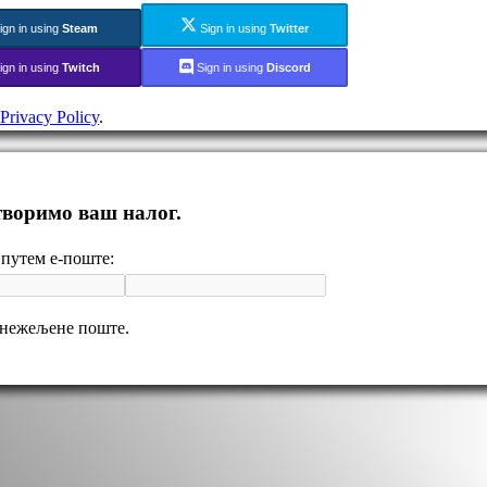
ign in using
Steam
Sign in using
Twitter
ign in using
Twitch
Sign in using
Discord
Privacy Policy
.
отворимо ваш налог.
путем е-поште:
 нежељене поште.