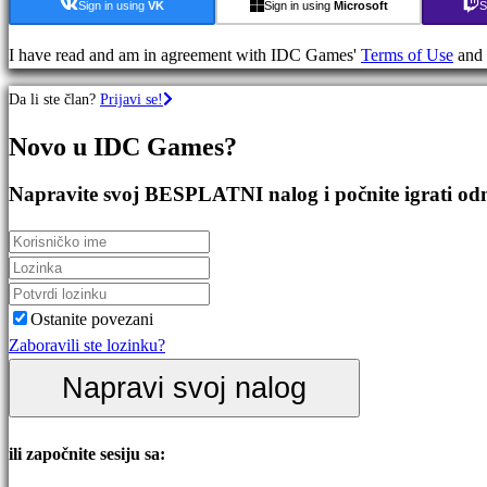
igre
Sign in using
VK
Sign in using
Microsoft
S
Avanturističke
igre
I have read and am in agreement with IDC Games'
Terms of Use
and
MMO
Da li ste član?
Prijavi se!
igre
RPG
Novo u IDC Games?
igre
Sportske
Napravite svoj BESPLATNI nalog i počnite igrati o
Igre
Pucačke
Igre
Racing
games
Ostanite povezani
Casual
Zaboravili ste lozinku?
games
Napravi svoj nalog
Indie
games
Simulation
ili započnite sesiju sa:
games