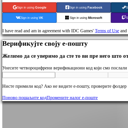
Puzzle
Sign in using
Google
Sign in using
Facebook
S
games
Fighting
Sign in using
VK
Sign in using
Microsoft
S
games
Demo
I have read and am in agreement with IDC Games'
Terms of Use
and
Верификујте своју е-пошту
Zajednica
Желимо да се уверимо да сте то ви пре него што 
Igranje
Унесите четвороцифрени верификациони код који смо послали 
Događaji
u
Нисте примили код? Ако не видите е-пошту, проверите фолдер
igri
Vesti
Поново пошаљите код
Промените налог е-поште
Mediji
Vodič
Forumi
IDC