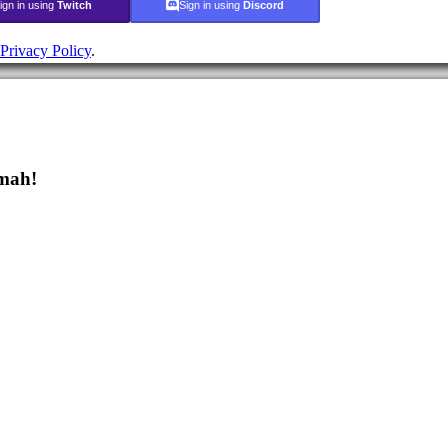
ign in using
Twitch
Sign in using
Discord
Privacy Policy
.
dmah!