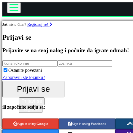
Igra
Još niste član?
Registruj se!
Igranje
Igre
Prijavi se
Događaji u igri
Vesti
Prijavite se na svoj nalog i počnite da igrate odmah!
Mediji
Istaknut
Vodič
Nova
Podrška
Izdanja
Ostanite povezani
Forumi
Besplatno
Zaboravili ste lozinku?
Prodavnica
igrati
Prijavi se
Kategorije
Prijavi se
ili započnite sesiju sa:
Registar
Akcione
igre
Sign in using
Google
Sign in using
Facebook
S
Strateške
R