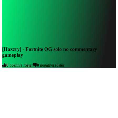
[Haxzry] - Fortnite OG solo no commentary
gameplay
0
positiva röster
0
negativa röster