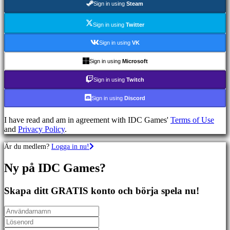
Sign in using
Steam
Sportspel
Skjutspel
Racing
Sign in using
Twitter
games
Casual
Sign in using
VK
games
Indie
Sign in using
Microsoft
games
Simulation
Sign in using
Twitch
games
Puzzle
Sign in using
Discord
games
Fighting
I have read and am in agreement with IDC Games'
Terms of Use
games
and
Privacy Policy
.
Demonstrationer
Är du medlem?
Logga in nu!
Community
Ny på IDC Games?
Gameplay
Skapa ditt GRATIS konto och börja spela nu!
In-
Game
Events
Nyheter