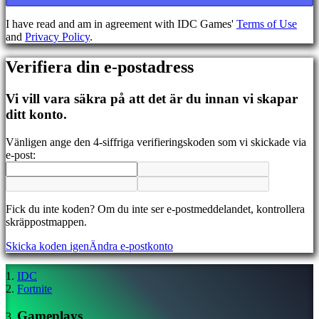
BS
CS
I have read and am in agreement with IDC Games'
Terms of Use
DA
and
Privacy Policy
.
DE
EL
Verifiera din e-postadress
EN
ES
FI
Vi vill vara säkra på att det är du innan vi skapar
FR
ditt konto.
HR
IT
Vänligen ange den 4-siffriga verifieringskoden som vi skickade via
JA
e-post:
KO
NL
NO
PL
Fick du inte koden? Om du inte ser e-postmeddelandet, kontrollera
PT
skräppostmappen.
RO
RU
Skicka koden igen
Ändra e-postkonto
SR
SV
TH
IDC
TR
Fortnite
UK
VI
Gameplays