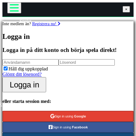
×
×
×
Spelet
Inte medlem än?
Registrera nu!
Gameplay
Spel
In-Game Events
Logga in
Nyheter
Media
Utvalda
Guider
Logga in på ditt konto och börja spela direkt!
Nya
Support
utgåvor
Forum
Gratis
Shop
Håll dig uppkopplad
att
Glömt ditt lösenord?
spela
Logga in
Logga in
Kategorier
Registrera
Actionspel
eller starta session med:
R
Strategispel
Äventyrsspel
Sign in using
Google
MMO
spel
Sign in using
Facebook
RPG
spel