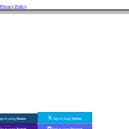
Privacy Policy
.
ign in using
Steam
Sign in using
Twitter
ign in using
Twitch
Sign in using
Discord