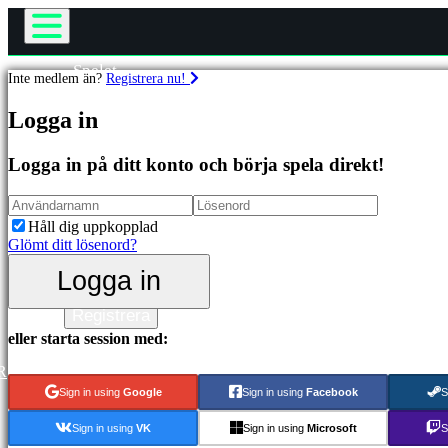
Spelet
Inte medlem än?
Registrera nu!
Gameplay
Spel
In-Game Events
Logga in
Nyheter
Media
Utvalda
Logga in på ditt konto och börja spela direkt!
Guider
Nya
Support
utgåvor
Forum
Gratis
Håll dig uppkopplad
att
Shop
Glömt ditt lösenord?
spela
Logga in
Kategorier
Logga in
Registrera
Actionspel
eller starta session med:
Strategispel
Äventyrsspel
R
MMO
Sign in using
Google
Sign in using
Facebook
S
spel
RPG
Sign in using
VK
Sign in using
Microsoft
S
spel