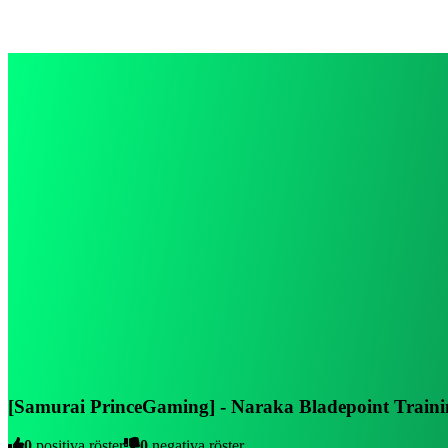
[Samurai PrinceGaming] - Naraka Bladepoint Train
0
positiva röster
0
negativa röster