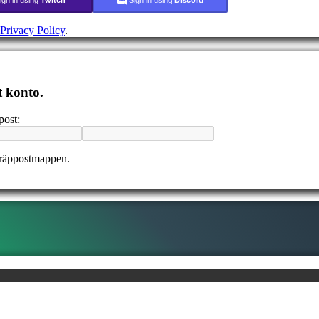
Privacy Policy
.
t konto.
post:
kräppostmappen.