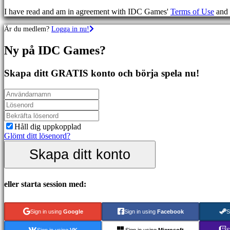
Sportspel
I have read and am in agreement with IDC Games'
Terms of Use
and
Skjutspel
Racing
Är du medlem?
Logga in nu!
games
Casual
Ny på IDC Games?
games
Indie
games
Skapa ditt GRATIS konto och börja spela nu!
Simulation
games
Puzzle
games
Fighting
games
Håll dig uppkopplad
Demonstrationer
Glömt ditt lösenord?
Skapa ditt konto
Community
eller starta session med:
Gameplay
In-
Game
Sign in using
Google
Sign in using
Facebook
S
Events
Nyheter
Sign in using
VK
Sign in using
Microsoft
S