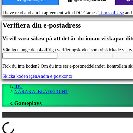
Media
Guider
I have read and am in agreement with IDC Games'
Terms of Use
and
Forum
IDC
Verifiera din e-postadress
Gifts
IDC
Plays
Vi vill vara säkra på att det är du innan vi skapar dit
Support
FAQ
Vänligen ange den 4-siffriga verifieringskoden som vi skickade via e-
Konto
Fick du inte koden? Om du inte ser e-postmeddelandet, kontrollera s
Skicka koden igen
Ändra e-postkonto
Registrera
Logga
IDC
in
NARAKA: BLADEPOINT
Glömt
ditt
Gameplays
lösenord?
Ändra
språk
Loading...
AR