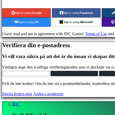
Demonstrationer
Sign in using
Google
Sign in using
Facebook
Community
Sign in using
VK
Sign in using
Microsoft
I have read and am in agreement with IDC Games'
Terms of Use
and
Gameplays
In-
Verifiera din e-postadress
Game
Events
Vi vill vara säkra på att det är du innan vi skapar dit
Nyheter
Media
Vänligen ange den 4-siffriga verifieringskoden som vi skickade via e-
Guider
Forum
Fick du inte koden? Om du inte ser e-postmeddelandet, kontrollera s
IDC
Plays
Skicka koden igen
Ändra e-postkonto
IDC
Gifts
IDC
Support