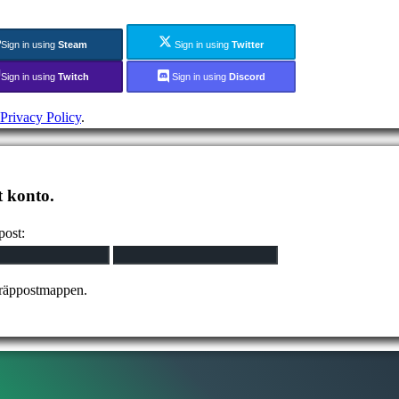
Sign in using
Steam
Sign in using
Twitter
Sign in using
Twitch
Sign in using
Discord
Privacy Policy
.
t konto.
post:
kräppostmappen.