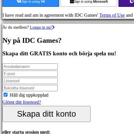
Äventyrsspel
Sign in using
VK
Sign in using
Microsoft
MMO
spel
I have read and am in agreement with IDC Games'
Terms of Use
and
RPG
Är du medlem?
Logga in nu!
spel
Sportspel
Ny på IDC Games?
Skjutspel
Racing
Skapa ditt GRATIS konto och börja spela nu!
games
Casual
games
Indie
games
Simulation
Håll dig uppkopplad
games
Glömt ditt lösenord?
Puzzle
Skapa ditt konto
games
Fighting
games
eller starta session med: