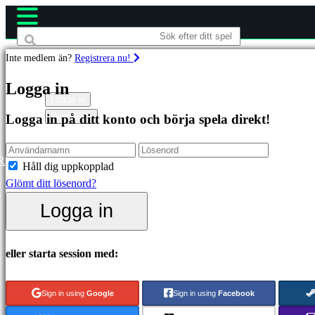
Inte medlem än?
Registrera nu!
Spel
Logga in
Logga in
Registrera
Logga in på ditt konto och börja spela direkt!
Utvalda
Nya
utgåvor
R
Håll dig uppkopplad
Gratis
Glömt ditt lösenord?
att
Logga in
spela
Kategorier
eller starta session med:
Actionspel
Sign in using
Google
Sign in using
Facebook
Strategispel