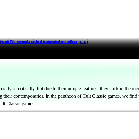
serad Version av en Legendarisk Kampanj
gusti
g med Legendariska Vapenutseenden
cially or critically, but due to their unique features, they stick in the
ong their contemporaries. In the pantheon of Cult Classic games, we fi
Cult Classic games!