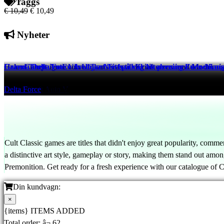
Taggs
€ 10,49
€ 10,49
Nyheter
Halo: Campaign Evolved Lanseras till Kritikerros med Moderni
Grand Theft Auto VI: Utökat Titt på väg att premiera den 27 au
Garena Delta Force Avslöjar Mechanical Awakening Eveneman
Halo Infinite
Grand Theft Auto V
Delta Force
6 hrs ago
6 hrs ago
6 hrs ago
Cult Classic games are titles that didn't enjoy great popularity, commer
a distinctive art style, gameplay or story, making them stand out am
Premonition. Get ready for a fresh experience with our catalogue of 
Din kundvagn:
×
{items} ITEMS ADDED
Total order:
â¬ 62