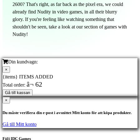
2600? That's right, as far back as the pixel era, we could
already find Nudity in video games, in all their blurry
glory. If you're feeling like watching something that
shouldn't be seen, take a look at our section of games with
Nudity!
Din kundvagn:
×
{items} ITEMS ADDED
â¬ 62
Total order:
Gå till kassan
×
Du måste verifiera din e-post i avsnittet Mitt konto för att köpa produkter.
Gå till Mitt konto
Följ IDC Games