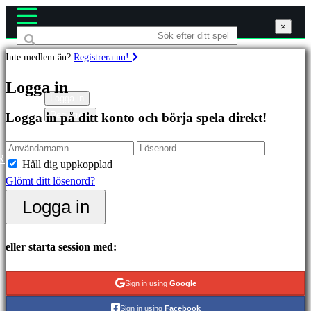
×
×
×
Inte medlem än?
Registrera nu!
Spel
Logga in
Logga in
Registrera
Logga in på ditt konto och börja spela direkt!
Utvalda
Nya
utgåvor
R
Håll dig uppkopplad
Gratis
Glömt ditt lösenord?
att
Logga in
spela
Kategorier
eller starta session med:
Actionspel
Sign in using
Google
Strategispel
Sign in using
Facebook