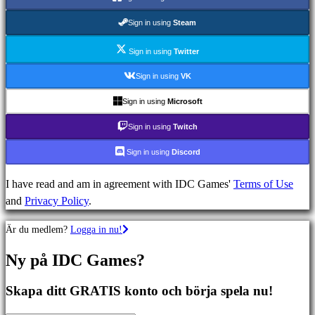
Äventyrsspel
MMO
Sign in using
Steam
spel
RPG
Sign in using
Twitter
spel
Sign in using
VK
Sportspel
Sign in using
Microsoft
Skjutspel
Racing
Sign in using
Twitch
games
Sign in using
Discord
Casual
games
I have read and am in agreement with IDC Games'
Terms of Use
Indie
and
Privacy Policy
.
games
Simulation
Är du medlem?
Logga in nu!
games
Puzzle
Ny på IDC Games?
games
Fighting
Skapa ditt GRATIS konto och börja spela nu!
games