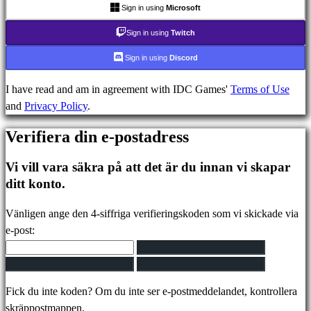
FAQ
Sign in using
Microsoft
Sign in using
Twitch
Konto
Sign in using
Discord
I have read and am in agreement with IDC Games'
Terms of Use
Registrera
and
Privacy Policy
.
Logga
in
Verifiera din e-postadress
Glömt
ditt
Vi vill vara säkra på att det är du innan vi skapar
lösenord?
ditt konto.
Ändra
Vänligen ange den 4-siffriga verifieringskoden som vi skickade via
språk
e-post:
AR
BS
CS
Fick du inte koden? Om du inte ser e-postmeddelandet, kontrollera
DA
skräppostmappen.