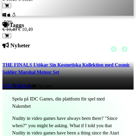
-50%
Taggs
€ 10,49
€ 10,49
Nyheter
THE FINALS Utökar Sin Kosmetiska Kollektion med Cosmic
Soldier Marshal Meteor Set
Nakenhet
THE FINALS
19 hrs ago
Spela på IDC Games, din plattform för spel med
Nakenhet
Nudity in video games have always been there? "Since
when?" you might be asking. What if I told you that
Nudity in video games have been a thing since the Atari