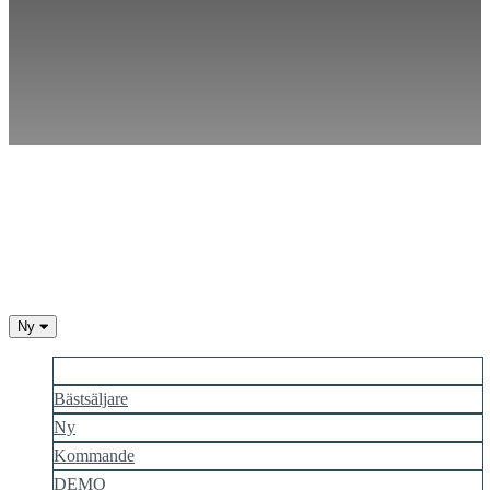
TH
TR
UK
VI
ZH
Ny
Mer populär
Bästsäljare
Ny
Kommande
DEMO