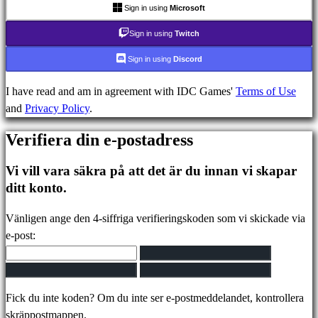
FAQ
Sign in using
Microsoft
Sign in using
Twitch
Konto
Sign in using
Discord
I have read and am in agreement with IDC Games'
Terms of Use
Registrera
and
Privacy Policy
.
Logga
in
Verifiera din e-postadress
Glömt
ditt
Vi vill vara säkra på att det är du innan vi skapar
lösenord?
ditt konto.
Ändra
Vänligen ange den 4-siffriga verifieringskoden som vi skickade via
språk
e-post:
AR
BS
CS
Fick du inte koden? Om du inte ser e-postmeddelandet, kontrollera
DA
skräppostmappen.