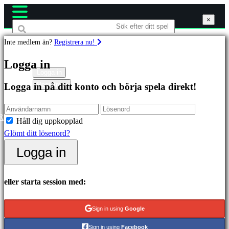
×
×
×
Inte medlem än?
Registrera nu!
Spel
Logga in
Logga in
Registrera
Logga in på ditt konto och börja spela direkt!
Utvalda
Nya
utgåvor
R
Håll dig uppkopplad
Gratis
Glömt ditt lösenord?
att
Logga in
spela
Kategorier
eller starta session med:
Actionspel
Sign in using
Google
Strategispel
Sign in using
Facebook