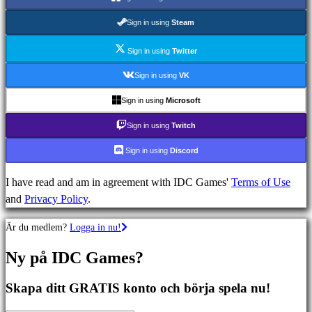
Äventyrsspel
MMO
Sign in using
Steam
spel
RPG
Sign in using
Twitter
spel
Sign in using
VK
Sportspel
Sign in using
Microsoft
Skjutspel
Racing
Sign in using
Twitch
games
Sign in using
Discord
Casual
games
I have read and am in agreement with IDC Games'
Terms of Use
Indie
and
Privacy Policy
.
games
Simulation
Är du medlem?
Logga in nu!
games
Puzzle
Ny på IDC Games?
games
Fighting
Skapa ditt GRATIS konto och börja spela nu!
games