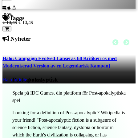
-50%
Taggs
€ 10,49
€ 10,49
Nyheter
Halo: Campaign Evolved Lanseras till Kritikerros med
Moderniserad Version av en Legendarisk Kampanj
Post-apokalyptisk
Halo Infinite
1 days ago
Spela på IDC Games, din plattform för Post-apokalyptiska
spel
Looking for a definition of Post-apocalyptic? Wikipedia is
your friend! "Post-apocalyptic fiction is a subgenre of
science fiction, science fantasy, dystopia or horror in
which the Earth's civilization is collapsing or has