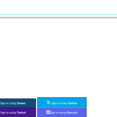
Sign in using
Steam
Sign in using
Twitter
Sign in using
Twitch
Sign in using
Discord