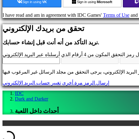
Sign in using
VK
Sign in using
Microsoft
تواصل
مع
I have read and am in agreement with IDC Games'
Terms of Use
and
المجتمع
تحقق من بريدك الإلكتروني
اللعب
أحداث
نريد التأكد من أنه أنت قبل إنشاء حسابك.
داخل
اللعبة
أخبار
وسائط
إرشاد
المنتديات
IDC
إرسال الرمز مرة أخرى
تغيير حساب البريد الإلكتروني
Gifts
IDC
IDC
Plays
Dark and Darker
يدعم
التعليمات
أحداث داخل اللعبة
الحساب