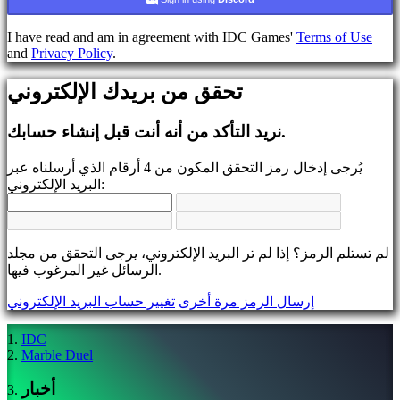
يسجل
تسجيل
I have read and am in agreement with IDC Games'
Terms of Use
الدخول
and
Privacy Policy
.
نسيت
رقمك
تحقق من بريدك الإلكتروني
السري؟
تغيير
نريد التأكد من أنه أنت قبل إنشاء حسابك.
اللغة
يُرجى إدخال رمز التحقق المكون من 4 أرقام الذي أرسلناه عبر
AR
البريد الإلكتروني:
BS
CS
DA
DE
لم تستلم الرمز؟ إذا لم تر البريد الإلكتروني، يرجى التحقق من مجلد
EL
الرسائل غير المرغوب فيها.
EN
ES
إرسال الرمز مرة أخرى
تغيير حساب البريد الإلكتروني
FI
FR
HR
IDC
IT
Marble Duel
JA
KO
أخبار