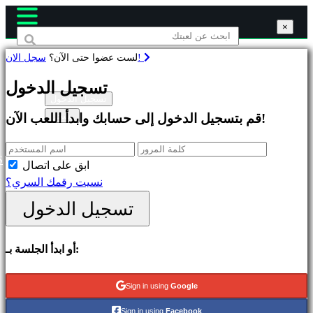
×
×
×
سجل الان!
لست عضوا حتى الآن؟
ألعاب
تسجيل الدخول
تسجيل الدخول
يسجل
قم بتسجيل الدخول إلى حسابك وابدأ اللعب الآن!
متميز
الإصدارات
الجديدة
S
ابق على اتصال
لعب
نسيت رقمك السري؟
مجاني
تسجيل الدخول
التصنيفات
أو ابدأ الجلسة بـ:
العاب
اكشن
Sign in using
Google
العاب
Sign in using
Facebook