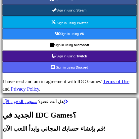
استراتيجية
ألعاب
Sign in using
Steam
المغامرات
ألعاب
Sign in using
Twitter
MMO
Sign in using
VK
ألعاب
آر
Sign in using
Microsoft
بي
Sign in using
Twitch
جي
الألعاب
Sign in using
Discord
الرياضية
I have read and am in agreement with IDC Games'
Terms of Use
ألعاب
and
Privacy Policy
.
مطلق
النار
تسجيل الدخول الآن!
هل أنت عضو؟
Racing
games
الجديد في IDC Games؟
Casual
games
قم بإنشاء حسابك المجاني وابدأ اللعب الآن!
Indie