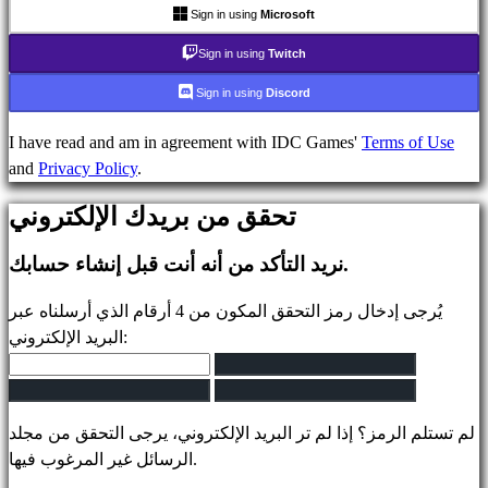
أخبار
Sign in using
Microsoft
وسائط
إرشاد
Sign in using
Twitch
المنتديات
Sign in using
Discord
IDC
Plays
I have read and am in agreement with IDC Games'
Terms of Use
IDC
and
Privacy Policy
.
Gifts
يدعم
تحقق من بريدك الإلكتروني
التعليمات
نريد التأكد من أنه أنت قبل إنشاء حسابك.
الحساب
يُرجى إدخال رمز التحقق المكون من 4 أرقام الذي أرسلناه عبر
البريد الإلكتروني:
يسجل
تسجيل
الدخول
لم تستلم الرمز؟ إذا لم تر البريد الإلكتروني، يرجى التحقق من مجلد
نسيت
الرسائل غير المرغوب فيها.
رقمك