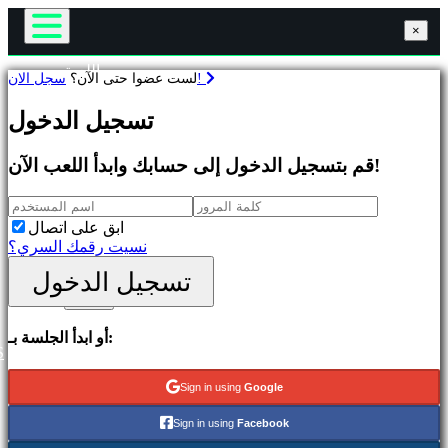
×
×
×
اللعبة
سجل الان!
لست عضوا حتى الآن؟
اللعب
ألعاب
أحداث داخل اللعبة
تسجيل الدخول
أخبار
وسائط
متميز
قم بتسجيل الدخول إلى حسابك وابدأ اللعب الآن!
إرشاد
الإصدارات
يدعم
الجديدة
المنتديات
لعب
محل
ابق على اتصال
مجاني
نسيت رقمك السري؟
التصنيفات
تسجيل الدخول
تسجيل الدخول
يسجل
العاب
أو ابدأ الجلسة بـ:
اكشن
S
العاب
استراتيجية
Sign in using
Google
ألعاب
المغامرات
Sign in using
Facebook
ألعاب