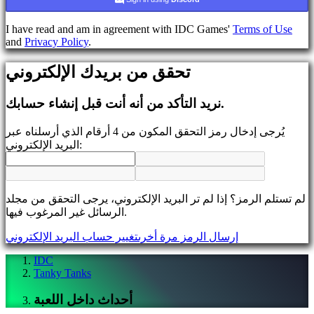
يسجل
تسجيل
I have read and am in agreement with IDC Games'
Terms of Use
الدخول
and
Privacy Policy
.
نسيت
رقمك
تحقق من بريدك الإلكتروني
السري؟
تغيير
نريد التأكد من أنه أنت قبل إنشاء حسابك.
اللغة
يُرجى إدخال رمز التحقق المكون من 4 أرقام الذي أرسلناه عبر
AR
البريد الإلكتروني:
BS
CS
DA
DE
لم تستلم الرمز؟ إذا لم تر البريد الإلكتروني، يرجى التحقق من مجلد
EL
الرسائل غير المرغوب فيها.
EN
ES
إرسال الرمز مرة أخرى
تغيير حساب البريد الإلكتروني
FI
FR
IDC
HR
Tanky Tanks
IT
JA
أحداث داخل اللعبة
KO