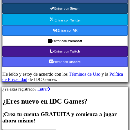
Aventura
Juegos
Entrar con
Steam
MMO
Juegos
Entrar con
Twitter
RPG
Juegos
Entrar con
VK
de
deportes
Entrar con
Microsoft
Shooters
Juegos
Entrar con
Twitch
de
carreras
Entrar con
Discord
Juegos
casual
He leído y estoy de acuerdo con los
Términos de Uso
y la
Política
Juegos
de Privacidad
de IDC Games.
indie
Juegos
¿Ya estás registrado?
Entrar
de
simulación
¿Eres nuevo en IDC Games?
Juegos
de
puzles
¡Crea tu cuenta GRATUITA y comienza a jugar
Juegos
ahora mismo!
de
lucha