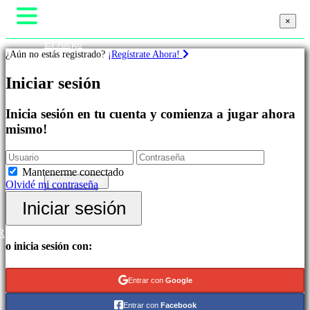
×
×
×
El Juego
¿Aún no estás registrado?
¡Regístrate Ahora!
Gameplay
Eventos In-Game
Juegos
Iniciar sesión
Noticias
Media
Guías
Destacados
Inicia sesión en tu cuenta y comienza a jugar ahora
Soporte
Novedades
mismo!
Foros
Free
Tienda
to
Play
Mantenerme conectado
Categorías
Iniciar sesión
Olvidé mi contraseña
Regístrate
Iniciar sesión
Juegos
de
R
Acción
o inicia sesión con:
Juegos
de
Estrategia
Entrar con
Google
Juegos
de
Entrar con
Facebook