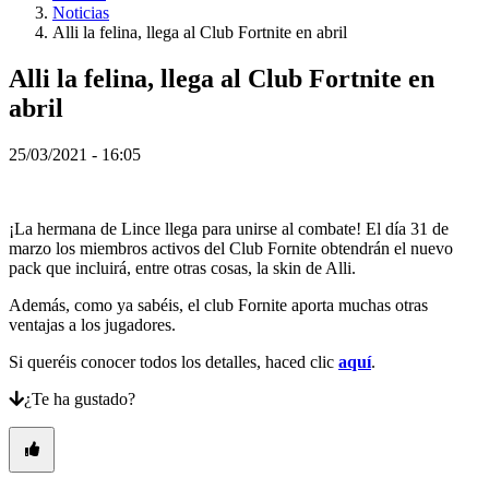
NO
Noticias
PL
Alli la felina, llega al Club Fortnite en abril
PT
RO
Alli la felina, llega al Club Fortnite en
RU
abril
SR
SV
TH
25/03/2021 - 16:05
TR
UK
VI
ZH
¡La hermana de Lince llega para unirse al combate! El día 31 de
marzo los miembros activos del Club Fornite obtendrán el nuevo
pack que incluirá, entre otras cosas, la skin de Alli.
El
Juego
Además, como ya sabéis, el club Fornite aporta muchas otras
ventajas a los jugadores.
El
Si queréis conocer todos los detalles, haced clic
aquí
.
Juego
¿Te ha gustado?
Gameplay
Eventos
In-
Game
Noticias