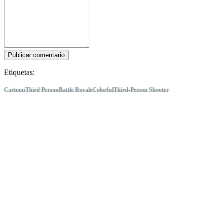
Publicar comentario
Etiquetas:
Cartoon
Third Person
Battle Royale
Colorful
Third-Person Shooter
Fortnite
Sigue a IDC Games
Acerca de
Servicios
Herramientas
Rincón del Dev
Blog
Distribuye tus juegos con IDC Games
Términos de uso
Política de privacidad
Cookies