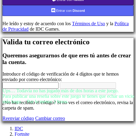
Regístrate
Iniciar
Entrar con
Discord
sesión
Olvidé
He leído y estoy de acuerdo con los
Términos de Uso
y la
Política
mi
de Privacidad
de IDC Games.
contraseña
Cambiar
Valida tu correo electrónico
idioma
Queremos asegurarnos de que eres tú antes de crear
AR
la cuenta.
BS
CS
DA
Introduce el código de verificación de 4 dígitos que te hemos
DE
enviado por correo electrónico:
EL
EN
Ups… Todavía no has jugado más de dos horas a este juego.
ES
Para publicar una reseña sobre este juego te tienes que echar un vicio
FI
más largo… Por lo menos 2 horas.
¿No has recibido el código? Si no ves el correo electrónico, revisa la
FR
carpeta de spam.
HR
IT
Reenviar código
Cambiar correo
JA
KO
IDC
NL
Fortnite