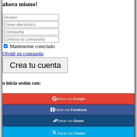
Juegos
ahora mismo!
indie
Juegos
de
simulación
Juegos
Mantenerme conectado
de
Olvidé mi contraseña
puzles
Juegos
Crea tu cuenta
de
lucha
o inicia sesión con:
Demos
Entrar con
Google
Comunidad
Entrar con
Facebook
Entrar con
Steam
Gameplays
Eventos
Entrar con
Twitter