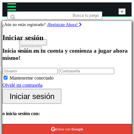
×
×
×
¿Aún no estás registrado?
¡Regístrate Ahora!
Juegos
Iniciar sesión
Iniciar sesión
Regístrate
Inicia sesión en tu cuenta y comienza a jugar ahora
Destacados
mismo!
Novedades
Free
R
to
Mantenerme conectado
Play
Olvidé mi contraseña
Categorías
Iniciar sesión
Juegos
o inicia sesión con:
de
Acción
Entrar con
Google