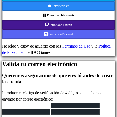
In-
Entrar con
VK
Game
Noticias
Entrar con
Microsoft
Media
Entrar con
Twitch
Guías
Foros
Entrar con
Discord
IDC
Plays
He leído y estoy de acuerdo con los
Términos de Uso
y la
Política
IDC
de Privacidad
de IDC Games.
Gifts
Valida tu correo electrónico
Soporte
FAQ
Queremos asegurarnos de que eres tú antes de crear
la cuenta.
Cuenta
Introduce el código de verificación de 4 dígitos que te hemos
enviado por correo electrónico:
Regístrate
Iniciar
sesión