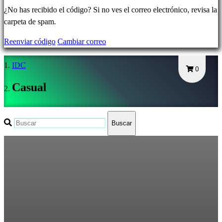
Olvidé
¿No has recibido el código? Si no ves el correo electrónico, revisa la
mi
carpeta de spam.
contraseña
Reenviar código
Cambiar correo
Cambiar
IDC
idioma
0
Casual
AR
BS
CS
Buscar
DA
DE
EL
EN
ES
FI
FR
HR