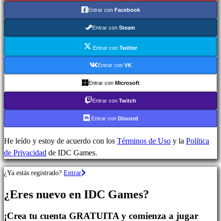
Juegos
Entrar con
Facebook
de
Estrategia
Entrar con
Steam
Juegos
de
Entrar con
Twitter
Aventura
Entrar con
VK
Juegos
Entrar con
Microsoft
MMO
Juegos
Entrar con
Twitch
RPG
Entrar con
Discord
Juegos
de
He leído y estoy de acuerdo con los
Términos de Uso
y la
Política
deportes
de Privacidad
de IDC Games.
Shooters
Juegos
¿Ya estás registrado?
Entrar
de
carreras
¿Eres nuevo en IDC Games?
Juegos
casual
¡Crea tu cuenta GRATUITA y comienza a jugar