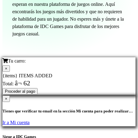
esperan en nuestra plataforma de juegos online. Aquí
encontrarás los juegos más divertidos y que no requieren
de habilidad para un jugador. No esperes más y únete a la
plataforma de IDC Games para disfrutar de los mejores
juegos casual.
Tu carro:
×
{items} ITEMS ADDED
â¬ 62
Total:
Proceder al pago
×
Tienes que verificar tu email en la sección Mi cuenta para poder realizar
compras.
Ir a Mi cuenta
Sigue a IDC Games