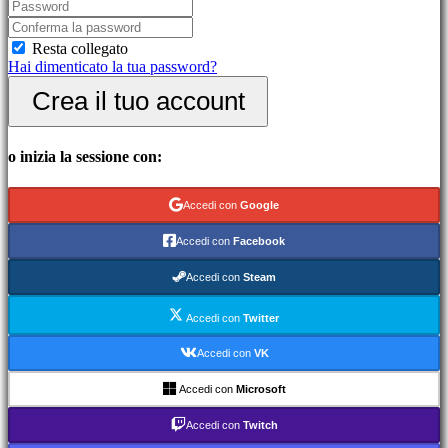
picchiaduro
Demo
Resta collegato
Hai dimenticato la tua password?
Community
Crea il tuo account
Gameplay
Eventi
o inizia la sessione con:
di
gioco
Notizie
Accedi con
Google
Media
Guide
Accedi con
Facebook
Forum
IDC
Accedi con
Steam
Gifts
IDC
Accedi con
Twitter
Plays
Assistenza
Accedi con
VK
FAQ
Accedi con
Microsoft
Account
Accedi con
Twitch