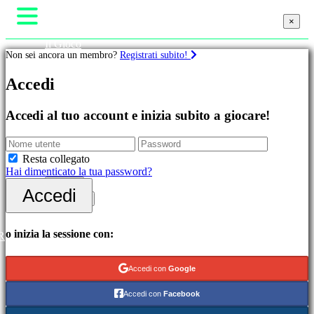
×
×
×
Il Gioco
Non sei ancora un membro?
Registrati subito!
Gameplay
Eventi di gioco
Giochi
Accedi
Notizie
Media
Guide
In
Accedi al tuo account e inizia subito a giocare!
Assistenza
evidenza
Forum
Novità
Negozio
Free
Resta collegato
to
Hai dimenticato la tua password?
Play
Accedi
Accedi
Categorie
Registrati
Giochi
o inizia la sessione con:
R
di
azione
Accedi con
Google
Giochi
di
Accedi con
Facebook
strategia
Giochi