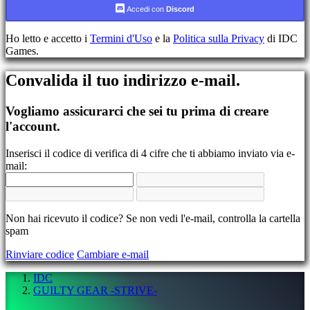
Accedi con
Discord
Registrati
Accedi
Ho letto e accetto i
Termini d'Uso
e la
Politica sulla Privacy
di IDC
Hai
Games.
dimenticato
la
Convalida il tuo indirizzo e-mail.
tua
password?
Vogliamo assicurarci che sei tu prima di creare
Cambia
l'account.
lingua
Inserisci il codice di verifica di 4 cifre che ti abbiamo inviato via e-
AR
mail:
BS
CS
DA
DE
EL
Non hai ricevuto il codice? Se non vedi l'e-mail, controlla la cartella
EN
spam
ES
Rinviare codice
Cambiare e-mail
FI
FR
IDC
HR
GUILTY GEAR -STRIVE-
IT
JA