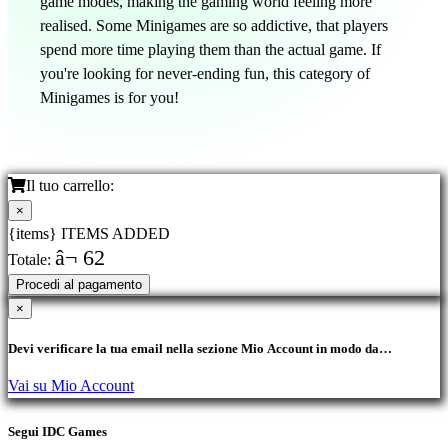
game modes, making the gaming world feeling more
realised. Some Minigames are so addictive, that players
spend more time playing them than the actual game. If
you're looking for never-ending fun, this category of
Minigames is for you!
Il tuo carrello:
×
{items} ITEMS ADDED
â¬ 62
Totale:
Procedi al pagamento
×
Devi verificare la tua email nella sezione Mio Account in modo da
acquistare i prodotti.
Vai su Mio Account
Segui IDC Games