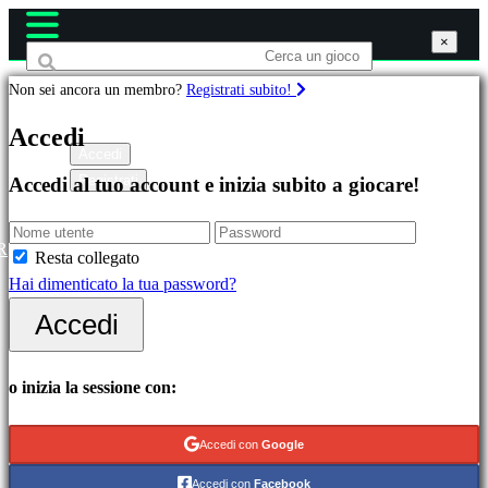
×
×
×
Non sei ancora un membro?
Registrati subito!
Giochi
Accedi
Accedi
Registrati
Accedi al tuo account e inizia subito a giocare!
In
evidenza
Novità
R
Resta collegato
Free
Hai dimenticato la tua password?
to
Accedi
Play
Categorie
o inizia la sessione con:
Giochi
Accedi con
Google
di
Accedi con
Facebook