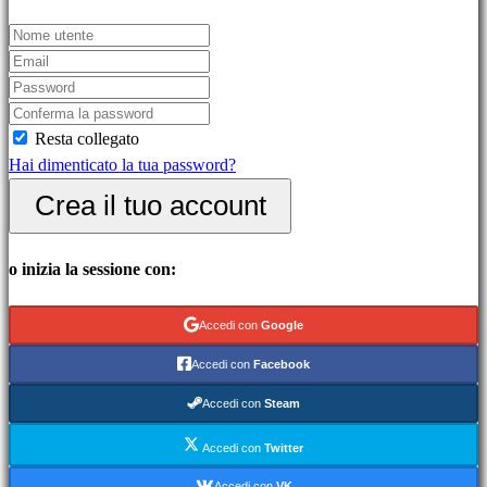
Giochi
casual
Giochi
indie
Giochi
Resta collegato
di
Hai dimenticato la tua password?
simulazione
Giochi
Crea il tuo account
di
puzzle
o inizia la sessione con:
Giochi
picchiaduro
Demo
Accedi con
Google
Accedi con
Facebook
Community
Accedi con
Steam
Accedi con
Twitter
Gameplays
Accedi con
VK