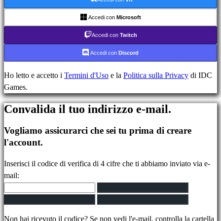
Eventi
di
Accedi con
Microsoft
gioco
Accedi con
Twitch
Notizie
Media
Accedi con
Discord
Guide
Forum
Ho letto e accetto i
Termini d'Uso
e la
Politica sulla Privacy
di IDC
IDC
Games.
Plays
Convalida il tuo indirizzo e-mail.
IDC
Gifts
Vogliamo assicurarci che sei tu prima di creare
Assistenza
l'account.
FAQ
Inserisci il codice di verifica di 4 cifre che ti abbiamo inviato via e-
Account
mail:
Registrati
Accedi
Non hai ricevuto il codice? Se non vedi l'e-mail, controlla la cartella