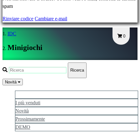
Hai
spam
dimenticato
Rinviare codice
Cambiare e-mail
la
tua
IDC
password?
0
Minigiochi
Cambia
lingua
Ricerca
AR
BS
Novità
CS
I più popolari
DA
I più venduti
DE
Novità
EL
EN
Prossimamente
ES
DEMO
FI