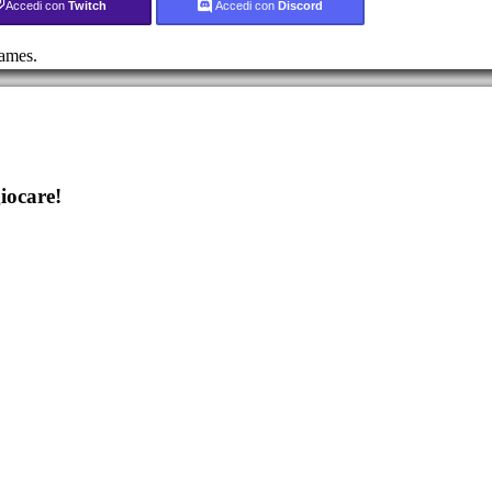
Accedi con
Twitch
Accedi con
Discord
ames.
iocare!