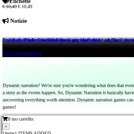
Etichette
€ 10,49
€ 10,49
Notizie
European Clubs Guardians porta giocatori epici e migliorie perso
Red Bull e Motorfest Collaborano per un Podcast ad Alta Veloci
Red Bull sfida la velocità al The Crew Motorfest
eFootball™
The Crew Motorfest
The Crew Motorfest
522 days ago
526 days ago
526 days ago
Dynamic narration? We're sure you're wondering what does that even
a story as the events happen. So, Dynamic Narration is basically having
uncovering everything worth attention. Dynamic narration games can b
games!
Il tuo carrello:
×
{items} ITEMS ADDED