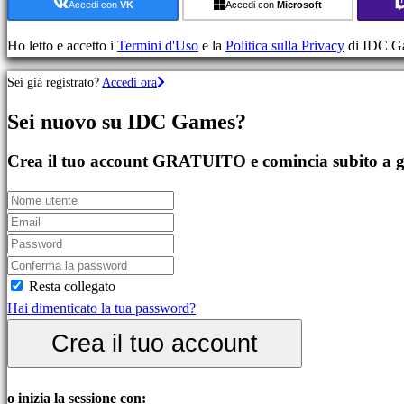
azione
Accedi con
VK
Accedi con
Microsoft
Giochi
di
Ho letto e accetto i
Termini d'Uso
e la
Politica sulla Privacy
di IDC G
strategia
Sei già registrato?
Accedi ora
Giochi
di
Sei nuovo su IDC Games?
avventura
Giochi
Crea il tuo account GRATUITO e comincia subito a g
MMO
Giochi
GDR
Giochi
di
sport
Resta collegato
Giochi
Hai dimenticato la tua password?
sparatutto
Crea il tuo account
Giochi
di
corsa
o inizia la sessione con: