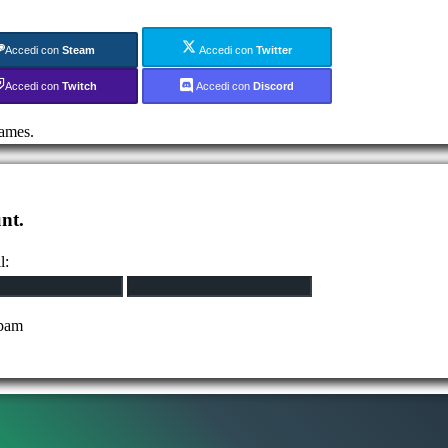
Accedi con
Steam
Accedi con
Twitter
Accedi con
Twitch
Accedi con
Discord
ames.
nt.
l:
spam