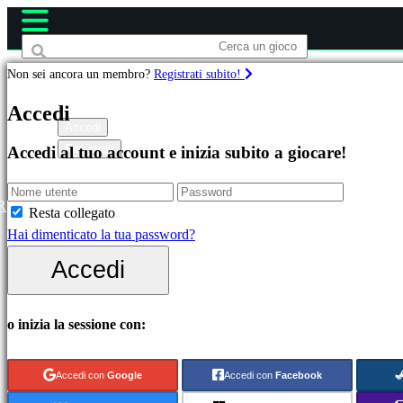
Non sei ancora un membro?
Registrati subito!
Giochi
Accedi
Accedi
Registrati
Accedi al tuo account e inizia subito a giocare!
In
evidenza
Novità
R
Resta collegato
Free
Hai dimenticato la tua password?
to
Accedi
Play
Categorie
o inizia la sessione con:
Giochi
Accedi con
Google
Accedi con
Facebook
di