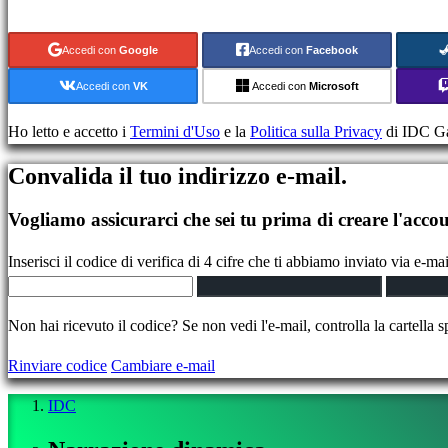
Giochi
casual
Accedi con
Google
Accedi con
Facebook
Giochi
indie
Accedi con
VK
Accedi con
Microsoft
Giochi
di
Ho letto e accetto i
Termini d'Uso
e la
Politica sulla Privacy
di IDC G
simulazione
Convalida il tuo indirizzo e-mail.
Giochi
di
Vogliamo assicurarci che sei tu prima di creare l'accou
puzzle
Giochi
Inserisci il codice di verifica di 4 cifre che ti abbiamo inviato via e-mai
picchiaduro
Demo
Non hai ricevuto il codice? Se non vedi l'e-mail, controlla la cartella 
Community
Rinviare codice
Cambiare e-mail
IDC
Gameplays