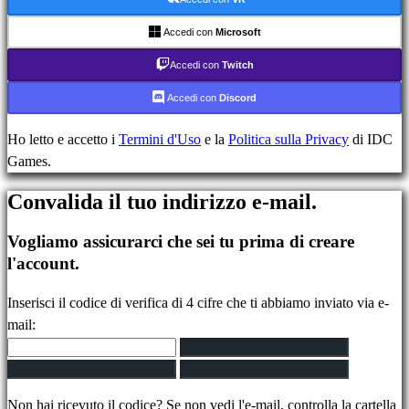
Eventi
di
Accedi con
Microsoft
gioco
Accedi con
Twitch
Notizie
Media
Accedi con
Discord
Guide
Forum
Ho letto e accetto i
Termini d'Uso
e la
Politica sulla Privacy
di IDC
IDC
Games.
Plays
Convalida il tuo indirizzo e-mail.
IDC
Gifts
Vogliamo assicurarci che sei tu prima di creare
Assistenza
l'account.
FAQ
Inserisci il codice di verifica di 4 cifre che ti abbiamo inviato via e-
Account
mail:
Registrati
Accedi
Non hai ricevuto il codice? Se non vedi l'e-mail, controlla la cartella