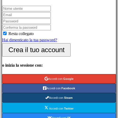
Giochi
casual
Giochi
indie
Giochi
Resta collegato
di
Hai dimenticato la tua password?
simulazione
Giochi
Crea il tuo account
di
puzzle
o inizia la sessione con:
Giochi
picchiaduro
Demo
Accedi con
Google
Accedi con
Facebook
Community
Accedi con
Steam
Accedi con
Twitter
Gameplays
Accedi con
VK