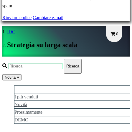
Hai
spam
dimenticato
Rinviare codice
Cambiare e-mail
la
tua
IDC
password?
0
Strategia su larga scala
Cambia
lingua
Ricerca
AR
BS
Novità
CS
I più popolari
DA
I più venduti
DE
Novità
EL
EN
Prossimamente
ES
DEMO
FI