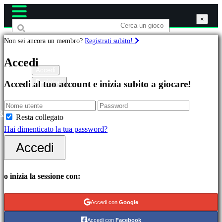
×
×
×
Non sei ancora un membro?
Registrati subito!
Giochi
Accedi
Accedi
Registrati
Accedi al tuo account e inizia subito a giocare!
In
evidenza
Novità
R
Resta collegato
Free
Hai dimenticato la tua password?
to
Accedi
Play
Categorie
o inizia la sessione con:
Giochi
Accedi con
Google
di
Accedi con
Facebook