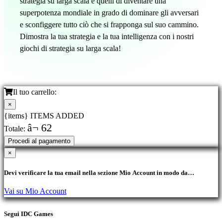
strategia su larga scala è quelli di diventare una
superpotenza mondiale in grado di dominare gli avversari
e sconfiggere tutto ciò che si frapponga sul suo cammino.
Dimostra la tua strategia e la tua intelligenza con i nostri
giochi di strategia su larga scala!
Il tuo carrello:
×
{items} ITEMS ADDED
â¬ 62
Totale:
Procedi al pagamento
×
Devi verificare la tua email nella sezione Mio Account in modo da
acquistare i prodotti.
Vai su Mio Account
Segui IDC Games