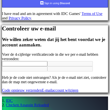
AR
Sign in using
Discord
BS
CS
I have read and am in agreement with IDC Games'
Terms of Use
DA
and
Privacy Policy
.
DE
EL
Controleer uw e-mail
EN
ES
FI
We willen zeker weten dat jij het bent voordat we je
FR
account aanmaken.
HR
IT
Voer de 4-cijferige verificatiecode in die we per e-mail hebben
JA
verzonden:
KO
NL
NO
PL
PT
Heb je de code niet ontvangen? Als je de e-mail niet ziet, controleer
RO
dan de map met ongewenste e-mail.
RU
Code opnieuw verzenden
E-mailaccount wijzigen
SR
SV
TH
IDC
TR
Chicken Assassin Reloaded
UK