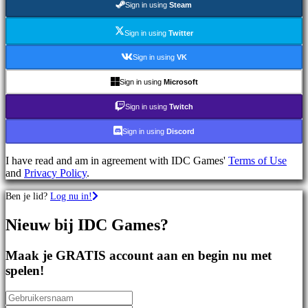
Sign in using
Steam
games
Sportspellen
Schietspellen
Sign in using
Twitter
Racing
games
Sign in using
VK
Casual
games
Sign in using
Microsoft
Indie
games
Sign in using
Twitch
Simulation
games
Sign in using
Discord
Puzzle
games
I have read and am in agreement with IDC Games'
Terms of Use
Fighting
and
Privacy Policy
.
games
Demo's
Ben je lid?
Log nu in!
Nieuw bij IDC Games?
Gemeenschap
Maak je GRATIS account aan en begin nu met
Gameplay
spelen!
In-
game
evenementen