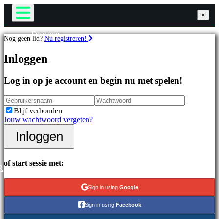
×
×
×
De game
Nog geen lid?
Nu registreren!
Gameplay
Games
In-game evenementen
Inloggen
Nieuws
Media
Uitgelichte
Handleidingen
Log in op je account en begin nu met spelen!
games
Ondersteuning
Nieuwe
Forums
uitgaven
Winkel
Blijf verbonden
Gratis
Jouw wachtwoord vergeten?
te
spelen
Inloggen
Inloggen
Registreren
Categorieën
of start sessie met:
R
Actiespellen
Strategiespellen
Sign in using
Google
Adventuregames
MMO-
Sign in using
Facebook
games
RPG-