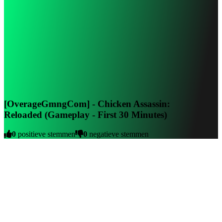
[OverageGmngCom] - Chicken Assassin:
Reloaded (Gameplay - First 30 Minutes)
0
positieve stemmen
0
negatieve stemmen