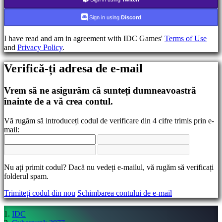
Schimbarea
Sign in using
Discord
limbii
I have read and am in agreement with IDC Games'
Terms of Use
AR
and
Privacy Policy
.
BS
CS
DA
Verifică-ți adresa de e-mail
DE
EL
Vrem să ne asigurăm că sunteți dumneavoastră
EN
înainte de a vă crea contul.
ES
FI
FR
Vă rugăm să introduceți codul de verificare din 4 cifre trimis prin e-
HR
mail:
IT
JA
KO
NL
Nu ați primit codul? Dacă nu vedeți e-mailul, vă rugăm să verificați
NO
folderul spam.
PL
PT
Trimiteți codul din nou
Schimbarea contului de e-mail
RO
RU
IDC
SR