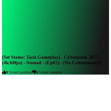
[Set Status: Tacit Gameplay] - Cyberpunk 2077 -
(4k/60fps) - Nomad - (Ep02) - (No Commentary)
0
Voturi pozitive
0
Voturi negative