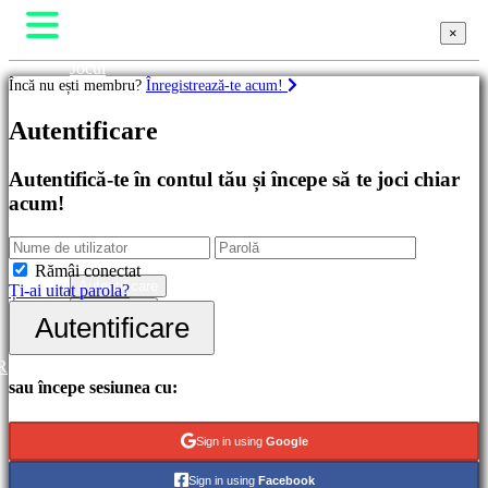
×
×
×
Jocul
Încă nu ești membru?
Înregistrează-te acum!
Gameplay
Evenimente în joc
Jocuri
Autentificare
Noutăți
Media
Ghiduri
Recomandate
Autentifică-te în contul tău și începe să te joci chiar
Ajutor
Lansări
acum!
Forum
noi
Magazin
Gratis
Categorii
Rămâi conectat
Autentificare
Ți-ai uitat parola?
Înregistrare
Autentificare
Jocuri
de
acțiune
R
Jocuri
sau începe sesiunea cu:
de
strategie
Jocuri
Sign in using
Google
de
aventură
Sign in using
Facebook