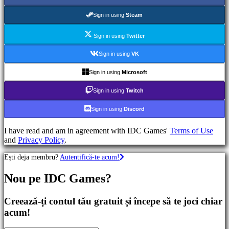
Jocuri
RPG
Sign in using
Steam
Jocuri
RPG
Sign in using
Twitter
Jocuri
sport
Sign in using
VK
Shootere
Racing
Sign in using
Microsoft
games
Casual
Sign in using
Twitch
games
Indie
Sign in using
Discord
games
Simulation
I have read and am in agreement with IDC Games'
Terms of Use
games
and
Privacy Policy
.
Puzzle
games
Ești deja membru?
Autentifică-te acum!
Fighting
games
Nou pe IDC Games?
Demouri
Creează-ți contul tău gratuit și începe să te joci chiar
Comunitate
acum!