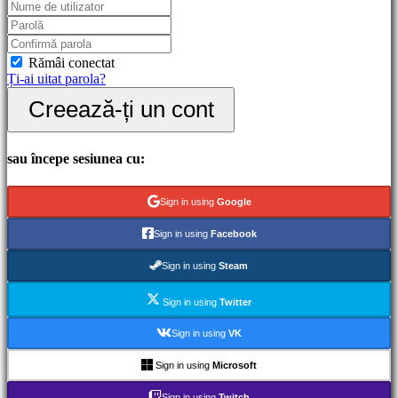
Gameplay
Evenimente
în
joc
Rămâi conectat
Noutăți
Ți-ai uitat parola?
Media
Creează-ți un cont
Ghiduri
Forum
IDC
Gifts
sau începe sesiunea cu:
IDC
Plays
Ajutor
Sign in using
Google
FAQ
Sign in using
Facebook
Cont
Sign in using
Steam
Sign in using
Twitter
Înregistrare
Autentificare
Sign in using
VK
Ți-
ai
Sign in using
Microsoft
uitat
parola?
Sign in using
Twitch