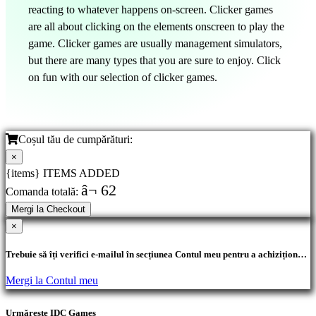
reacting to whatever happens on-screen. Clicker games
are all about clicking on the elements onscreen to play the
game. Clicker games are usually management simulators,
but there are many types that you are sure to enjoy. Click
on fun with our selection of clicker games.
Coșul tău de cumpărături:
×
{items} ITEMS ADDED
â¬ 62
Comanda totală:
Mergi la Checkout
×
Trebuie să îți verifici e-mailul în secțiunea Contul meu pentru a achiziționa
produse.
Mergi la Contul meu
Urmărește IDC Games