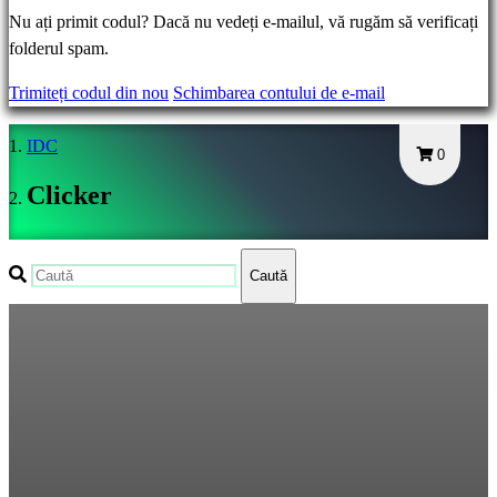
Nu ați primit codul? Dacă nu vedeți e-mailul, vă rugăm să verificați
AR
folderul spam.
BS
Trimiteți codul din nou
Schimbarea contului de e-mail
CS
DA
IDC
DE
0
EL
Clicker
EN
ES
FI
Caută
FR
HR
IT
JA
KO
NL
NO
PL