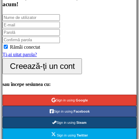
games
acum!
Puzzle
games
Fighting
games
Demouri
Rămâi conectat
Ți-ai uitat parola?
Comunitate
Creează-ți un cont
Gameplays
sau începe sesiunea cu:
Evenimente
în
Sign in using
Google
joc
Noutăți
Sign in using
Facebook
Media
Sign in using
Steam
Ghiduri
Forum
Sign in using
Twitter