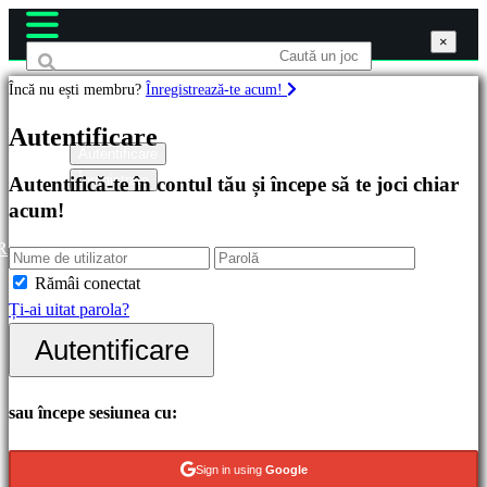
×
×
×
Încă nu ești membru?
Înregistrează-te acum!
Jocuri
Autentificare
Autentificare
Înregistrare
Autentifică-te în contul tău și începe să te joci chiar
Recomandate
acum!
Lansări
noi
R
Gratis
Rămâi conectat
Ți-ai uitat parola?
Categorii
Autentificare
Jocuri
de
sau începe sesiunea cu:
acțiune
Jocuri
Sign in using
Google