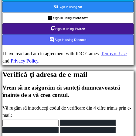
IDC
Sign in using
VK
Plays
IDC
Sign in using
Microsoft
Gifts
Sign in using
Twitch
Ajutor
FAQ
Sign in using
Discord
I have read and am in agreement with IDC Games'
Terms of Use
Cont
and
Privacy Policy
.
Verifică-ți adresa de e-mail
Înregistrare
Autentificare
Vrem să ne asigurăm că sunteți dumneavoastră
Ți-
înainte de a vă crea contul.
ai
uitat
Vă rugăm să introduceți codul de verificare din 4 cifre trimis prin e-
parola?
mail:
Schimbarea
limbii