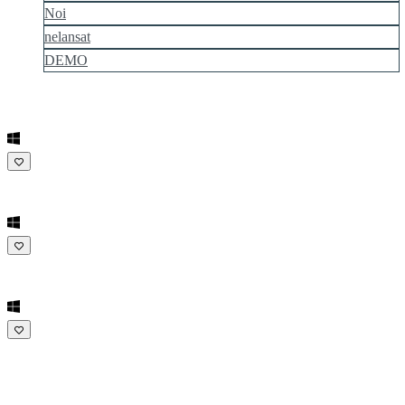
Noi
nelansat
DEMO