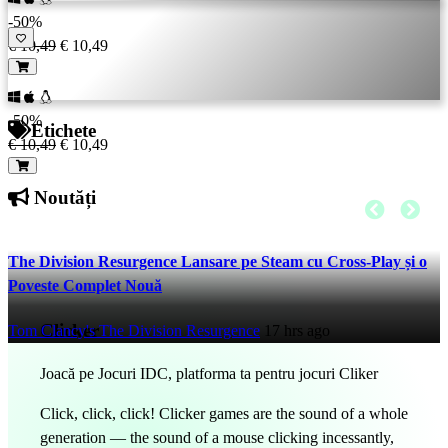
-50%
€ 10,49
€ 10,49
-50%
Etichete
€ 10,49
€ 10,49
Noutăți
The Division Resurgence Lansare pe Steam cu Cross-Play și o
Poveste Complet Nouă
Clicker
Tom Clancy's The Division Resurgence
17 hrs ago
Joacă pe Jocuri IDC, platforma ta pentru jocuri Cliker
Click, click, click! Clicker games are the sound of a whole
generation — the sound of a mouse clicking incessantly,